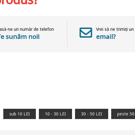
asă-ne un număr de telefon
Vrei să ne trimiți un
Te sunăm noi!
email?
sub 10 LEI
10 - 30 LEI
30 - 50 LEI
peste 50