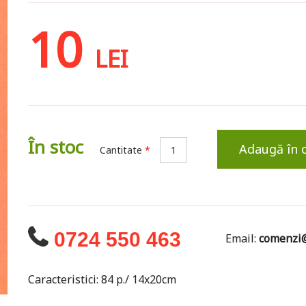
10
LEI
În stoc
Adaugă în 
Cantitate
*
0724 550 463
Email:
comenzi@
Caracteristici: 84 p./ 14x20cm