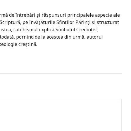
mă de întrebări şi răspunsuri principalele aspecte ale
riptură, pe învăţăturile Sfinţilor Părinţi şi structurat
gostea, catehismul explică Simbolul Credinţei,
todată, pornind de la acestea din urmă, autorul
eologie creştină.