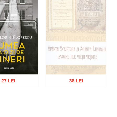
27 LEI
38 LEI
Stoc epuizat
ă în coș
Wishlist