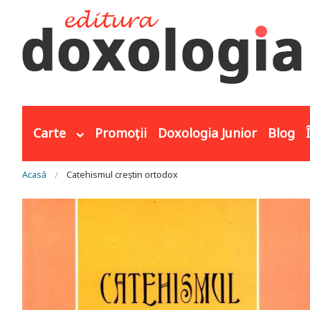
Mergi la conţinutul principal
Carte
Promoții
Doxologia Junior
Blog
Eşti aici
Acasă
Catehismul creştin ortodox