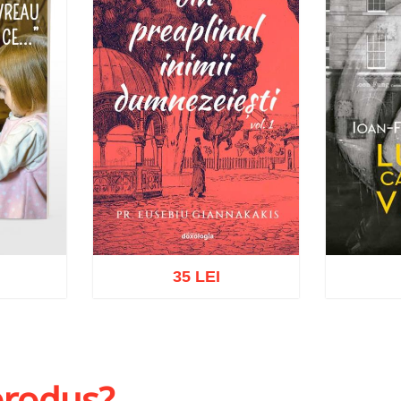
35 LEI
hlist
Adaugă în coș
Wishlist
Adaug
 produs?