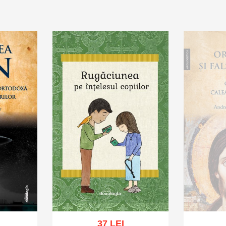
hlist
Adaugă în coș
Wishlist
Adaug
37 LEI