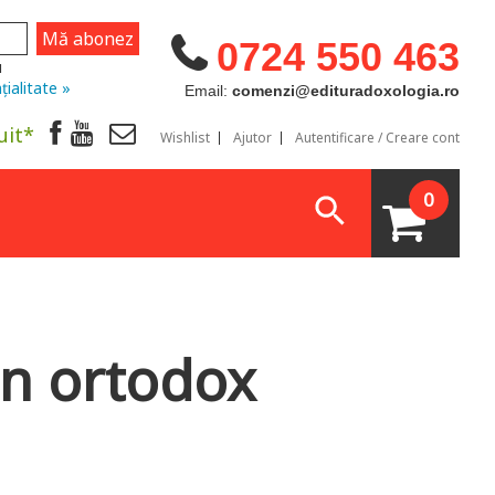
0724 550 463
u
țialitate »
Email:
comenzi@edituradoxologia.ro
uit*
Wishlist
Ajutor
Autentificare / Creare cont
0
in ortodox