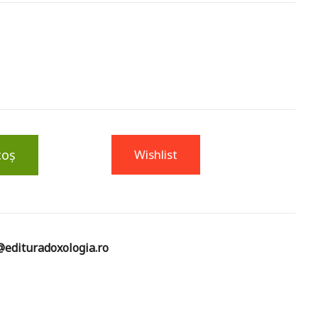
coș
Wishlist
edituradoxologia.ro