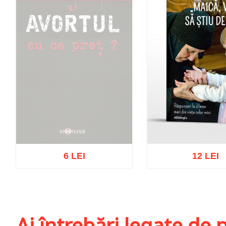
6 LEI
12 LEI
Stoc epuizat
Adaugă în coș
Wis
Ai întrebări legate de