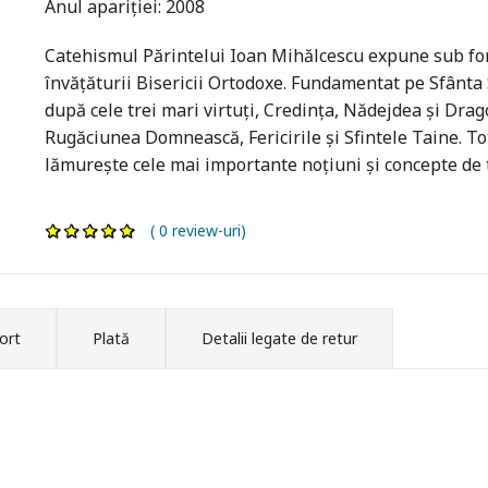
Anul apariţiei: 2008
Catehismul Părintelui Ioan Mihălcescu expune sub for
învăţăturii Bisericii Ortodoxe. Fundamentat pe Sfânta Sc
după cele trei mari virtuţi, Credinţa, Nădejdea şi Dra
Rugăciunea Domnească, Fericirile şi Sfintele Taine. To
lămureşte cele mai importante noţiuni şi concepte de t
( 0 review-uri)
ort
Plată
Detalii legate de retur