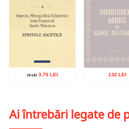
3.75 LEI
132 LEI
15 LEI
15 LEI
Stoc epuiz
Adaugă în coș
Wishlist
Ai întrebări legate de