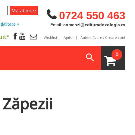
0724 550 463
u
țialitate »
Email:
comenzi@edituradoxologia.ro
uit*
Wishlist
Ajutor
Autentificare / Creare cont
0
 Zăpezii