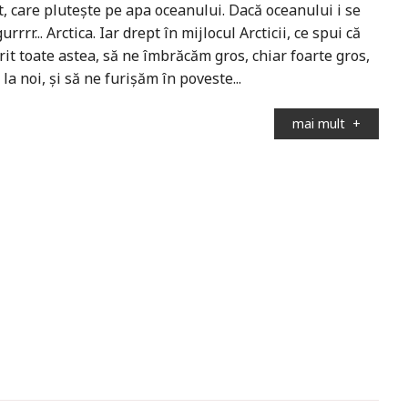
t, care plutește pe apa oceanului. Dacă oceanului i se
rr... Arctica. Iar drept în mijlocul Arcticii, ce spui că
it toate astea, să ne îmbrăcăm gros, chiar foarte gros,
la noi, și să ne furișăm în poveste...
mai mult
+