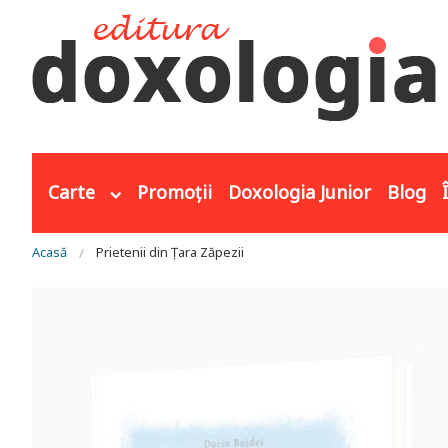
Mergi la conţinutul principal
Carte
Promoții
Doxologia Junior
Blog
Eşti aici
Acasă
Prietenii din Țara Zăpezii