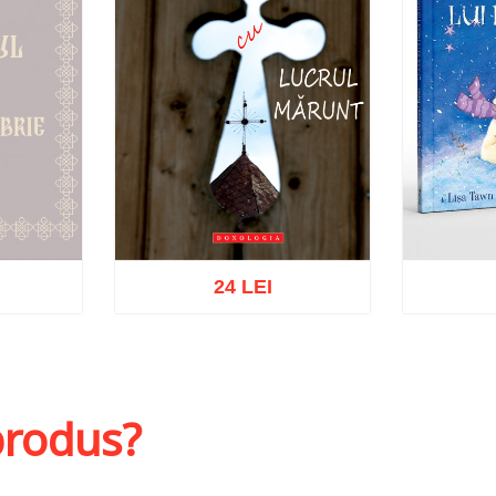
24 LEI
at
Adaugă în coș
Wishlist
Adaug
 produs?