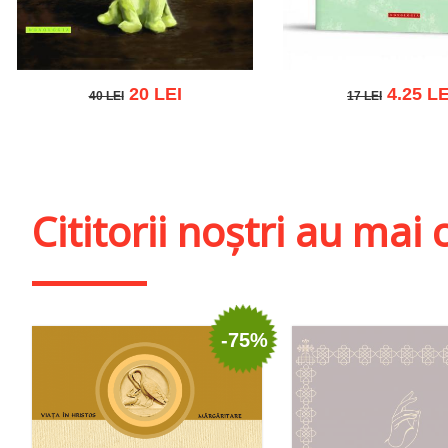
20 LEI
4.25 LE
40 LEI
17 LEI
40 LEI
17 LEI
Adaugă în coș
Wishlist
Adaugă în coș
Wishl
Cititorii noștri au ma
-75%