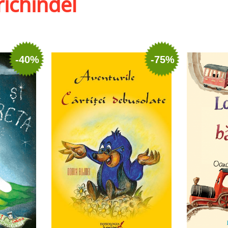
richindel
-40%
-75%