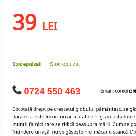
39
LEI
Stoc epuizat!
Stoc epuizat
0724 550 463
Email:
comenzi@
Cocoțată drept pe creștetul globului pământesc, se găs
dacă în aceste locuri nu ar fi atât de frig, această lume 
munții falnici care se ridică deasupra mării. Cum se p
întindere uriașă, nu se găsește nici măcar o stâncă. Do