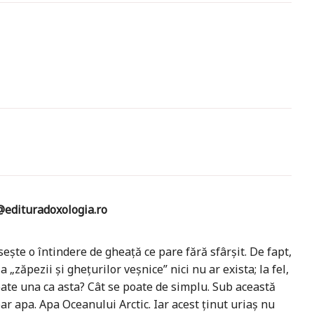
edituradoxologia.ro
ește o întindere de gheață ce pare fără sfârșit. De fapt,
a „zăpezii și ghețurilor veșnice” nici nu ar exista; la fel,
oate una ca asta? Cât se poate de simplu. Sub această
ar apa. Apa Oceanului Arctic. Iar acest ținut uriaș nu