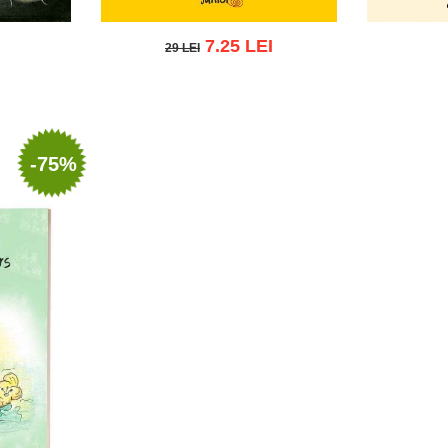
7.25 LEI
29 LEI
29 LEI
ist
Adau
Adaugă în coș
Wishlist
-75%