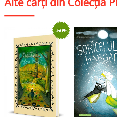
Alte cărți din
Colecția P
-50%