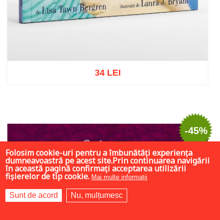
34 LEI
Adaugă în coș
Wishlist
-45%
Folosim cookie-uri pentru a îmbunătăți experiența
dumneavoastră pe acest site.Prin continuarea navigării
în această pagină confirmați acceptarea utilizării
fișierelor de tip cookie.
Mai multe informații
Sunt de acord
Nu, mulțumesc