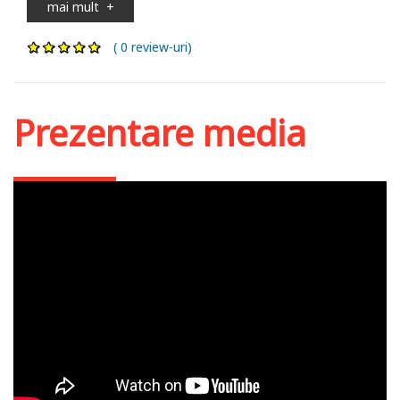
mai mult
+
( 0 review-uri)
Prezentare media
Nasterea Domnului de
Gabriel Poenaru