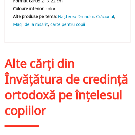
Format carte:
21 x 22 cm
Culoare interior:
color
Nașterea Dmnului
Crăciunul
Magii de la răsărit
carte pentru copii
Alte cărți din
Învățătura de credință
ortodoxă pe înțelesul
copiilor