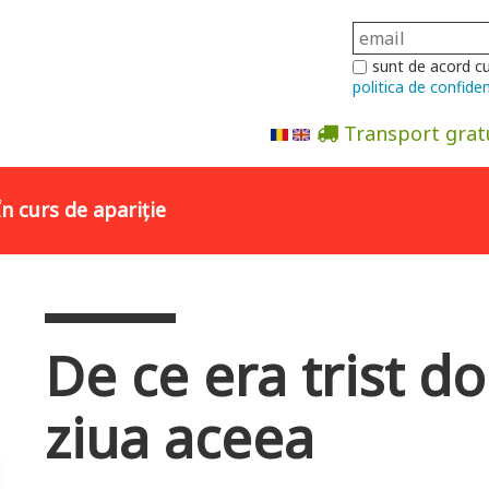
sunt de acord c
politica de confiden
Transport grat
Abonare la newsletter
În curs de apariție
De ce era trist d
ziua aceea