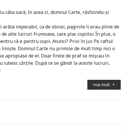
u câta oară, în acea zi, domnul Carte, răsfoindu-și
arăta impecabil, ca de obicei, paginile îi erau pline de
 de alte lucruri frumoase, care plac copiilor. În plus, o
entru că e pentru copii. Atunci? Privi în jur. Pe raftul
ă liniște. Domnul Carte nu primise de mult timp nici o
se apropiase de el. Doar firele de praf se mișcau în
nu iubesc cărțile. După ce se gândi la aceste lucruri,
.
mai mult
+