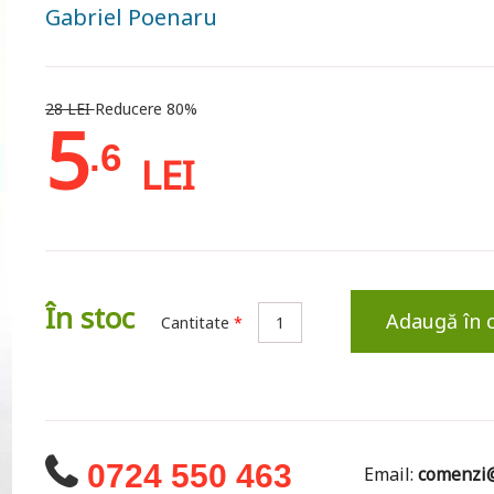
Gabriel Poenaru
28 LEI
Reducere 80%
5
.6
LEI
În stoc
Adaugă în 
Cantitate
*
0724 550 463
Email:
comenzi@