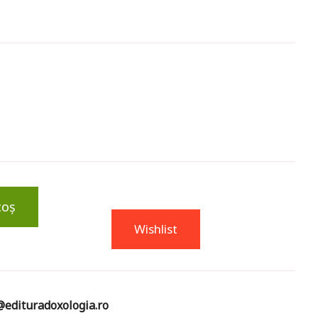
coș
Wishlist
edituradoxologia.ro