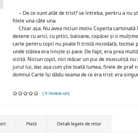
– De ce sunt atât de trist? se întreba, pentru a nu ști
filele una câte una.
Chiar așa. Nu avea niciun motiv. Coperta cartonată îi 
desene cu arici, cu pitici, baloane, copăcei și o mulțime
carte pentru copii nu poate fi tristă niciodată, tocmai p
unde stătea era liniște și pace. De fapt, era prea mult
vizită. Niciun copil, nici măcar un pui de musculiță nu 
jurul lui, dar, așa cum știe toată lumea, firele de praf 
domnul Carte își dădu seama de ce era trist: era singur
( 0 review-uri)
ort
Plată
Detalii legate de retur