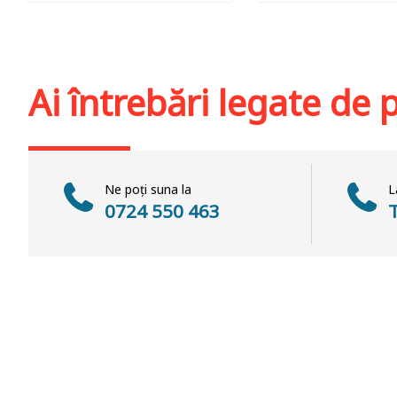
Adaugă în coș
Wishlist
Adaugă în coș
Wis
Ai întrebări legate de
Ne poți suna la
L
0724 550 463