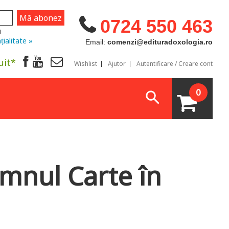
0724 550 463
u
țialitate »
Email:
comenzi@edituradoxologia.ro
uit*
Wishlist
Ajutor
Autentificare / Creare cont
0
omnul Carte în