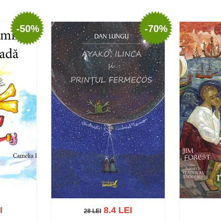
-50%
-70%
I
8.4 LEI
28 LEI
28 LEI