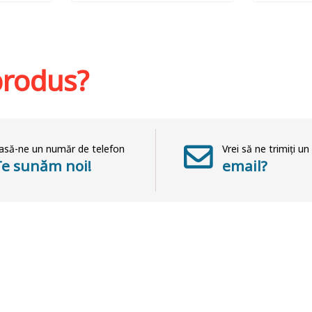
hlist
Adaugă în coș
Wishlist
Adaug
 produs?
asă-ne un număr de telefon
Vrei să ne trimiți un
Te sunăm noi!
email?