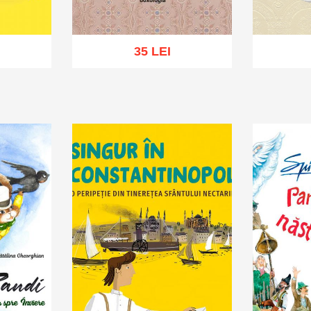
35 LEI
St
hlist
Adaugă în coș
Wishlist