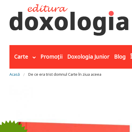
Mergi la conţinutul principal
Carte
Promoții
Doxologia Junior
Blog
Eşti aici
Acasă
De ce era trist domnul Carte în ziua aceea