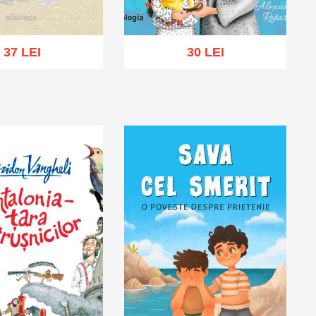
37 LEI
30 LEI
oc epuizat
Adaugă în coș
Wishlist