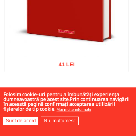
41 LEI
Adaugă în coș
Wishlist
Folosim cookie-uri pentru a îmbunătăți experiența
dumneavoastră pe acest site.Prin continuarea navigării
în această pagină confirmați acceptarea utilizării
fișierelor de tip cookie.
Mai multe informații
Sunt de acord
Nu, mulțumesc