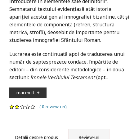
introducere în elementele sale definitorii”.
Semnatarul textului evidenţiază atât istoria
apariţiei acestui gen al imnografiei bizantine, cât şi
elementele de componenţă (refren, structură
metrică, strofă), deosebit de importante pentru
studierea imnografiei Sfântului Roman.
Lucrarea este continuată apoi de traducerea unui
număr de şaptesprezece condace, împărţite de
editori – din considerente metodologice – în două
secţiuni:
Imnele Vechiului Testament
(opt...
mai mult
+
( 0 review-uri)
Detalii despre produs
Review-uri