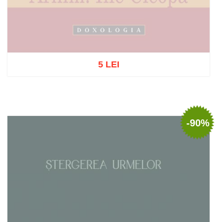
5 LEI
Stoc epuizat
-90%