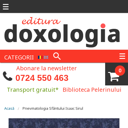
Mergi la conţinutul principal
CATEGORII
Abonare la newsletter
0
0724 550 463
Transport gratuit*
Biblioteca Pelerinului
Eşti aici
Acasă
Pnevmatologia Sfântului Isaac Sirul