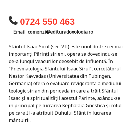
0724 550 463
Email:
comenzi@edituradoxologia.ro
Sfântul Isaac Sirul (sec. VII) este unul dintre cei mai
importanţi Părinţi sirieni, opera sa dovedindu-se
de-a lungul veacurilor deosebit de influentă. În
“Pnevmatologia Sfântului Isaac Sirul”, cercetătorul
Nestor Kavvadas (Universitatea din Tubingen,
Germania) oferă o evaluare revigorantă a mediului
teologic sirian din perioada în care a trăit Sfântul
Isaac şi a spiritualităţii acestui Părinte, axându-se
în principal pe lucrarea Kephalaia Gnostica şi rolul
pe care I l-a atribuit Duhului Sfânt în lucrarea
mântuirii.