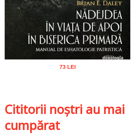
73 LEI
Adaugă în coș
Wishlist
Cititorii noștri au mai
cumpărat