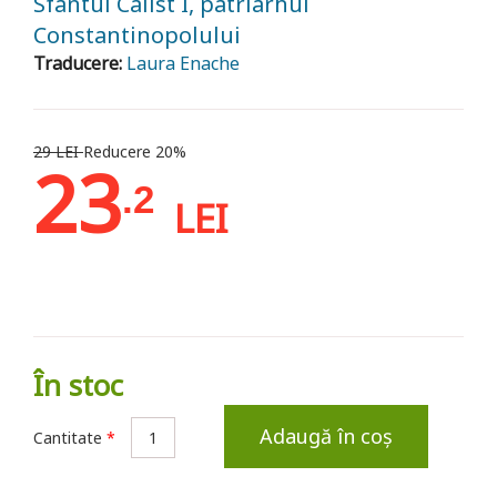
Sfântul Calist I, patriarhul
Constantinopolului
Traducere:
Laura Enache
29 LEI
Reducere 20%
23
.2
LEI
În stoc
Adaugă în coș
Cantitate
*