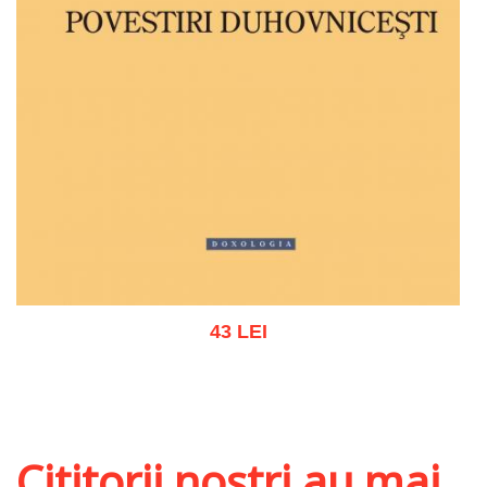
43 LEI
Adaugă în coș
Wishlist
Cititorii noștri au mai