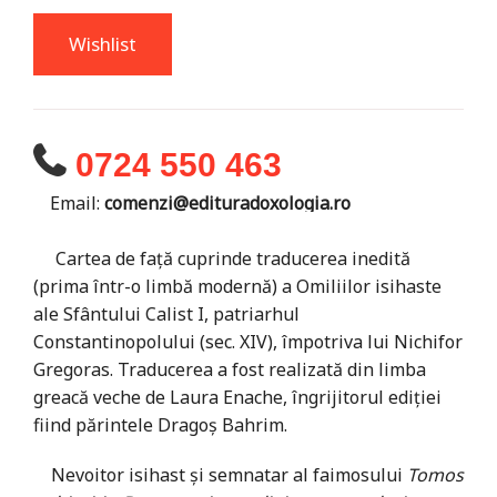
Wishlist
0724 550 463
Email:
comenzi@edituradoxologia.ro
Cartea de faţă cuprinde traducerea inedită
(prima într-o limbă modernă) a Omiliilor isihaste
ale Sfântului Calist I, patriarhul
Constantinopolului (sec. XIV), împotriva lui Nichifor
Gregoras. Traducerea a fost realizată din limba
greacă veche de Laura Enache, îngrijitorul ediţiei
fiind părintele Dragoş Bahrim.
Nevoitor isihast şi semnatar al faimosului
Tomos