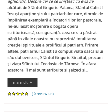
aghioritic, Despre cei ce se liniștesc cu evlavie
,
alcătuit de Sfântul Grigorie Palama, Sfântul Calist I
însuși aparține șirului patriarhilor care, dincolo de
împlinirea exemplară a îndatoririlor lor pastorale,
ne-au lăsat moștenire o bogată operă
scriitoricească; cu siguranță, ceea ce s-a păstrat
până în zilele noastre nu reprezintă totalitatea
creației spirituale a prolificului patriarh. Printre
altele, patriarhul Calist I a compus viața dascălului
său duhovnicesc, Sfântul Grigorie Sinaitul, precum
și viața Sfântului Teodosie de Târnovo. În afara
acestora, îi mai sunt atribuite și șaizeci și...
mai mult
+
( 0 review-uri)