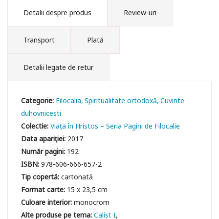
Detalii despre produs
Review-uri
Transport
Plată
Detalii legate de retur
Categorie:
Filocalia
Spiritualitate ortodoxă
Cuvinte
duhovniceşti
Colectie:
Viața în Hristos – Seria Pagini de Filocalie
Data apariției:
2017
Număr pagini:
192
ISBN:
978-606-666-657-2
Tip copertă:
cartonată
Format carte:
15 x 23,5 cm
Culoare interior:
monocrom
Calist I