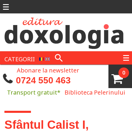
Mergi la conţinutul principal
CATEGORII
Abonare la newsletter
0
0724 550 463
Transport gratuit*
Biblioteca Pelerinului
Eşti aici
Sfântul Calist I,