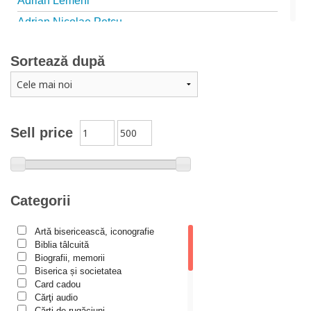
Adrian Lemeni
Adrian Nicolae Petcu
Adrian Papahagi
Sortează după
Adriana Petrescu
Alexandra Rotariu
Alexandra Schmalzbach
Alexandru Creţu
Sell price
Alexandru Elian
Alexandru Huțanu
Alexandru Lascarov-Moldovanu
Categorii
Alexandru Mihăilă
Artă bisericească, iconografie
Alexandru Rădescu
Biblia tâlcuită
Alexandru Tkacenko
Biografii, memorii
Biserica și societatea
Alexis Torrance
Card cadou
Cărţi audio
Alina Ana Nistor
Cărți de rugăciuni