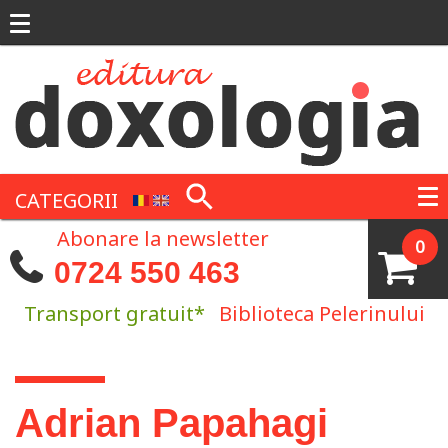
Mergi la conţinutul principal
CATEGORII
Abonare la newsletter
0
0724 550 463
Transport gratuit*
Biblioteca Pelerinului
Eşti aici
Adrian Papahagi