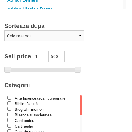
Adrian Lemeni
Adrian Nicolae Petcu
Adrian Papahagi
Sortează după
Adriana Petrescu
Alexandra Rotariu
Alexandra Schmalzbach
Alexandru Creţu
Sell price
Alexandru Elian
Alexandru Huțanu
Alexandru Lascarov-Moldovanu
Categorii
Alexandru Mihăilă
Artă bisericească, iconografie
Alexandru Rădescu
Biblia tâlcuită
Alexandru Tkacenko
Biografii, memorii
Biserica și societatea
Alexis Torrance
Card cadou
Cărţi audio
Alina Ana Nistor
Cărți de rugăciuni