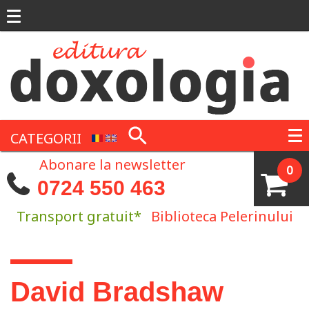
Mergi la conţinutul principal
CATEGORII
Abonare la newsletter
0
0724 550 463
Transport gratuit*
Biblioteca Pelerinului
Eşti aici
David Bradshaw