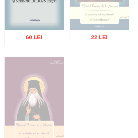
60 LEI
22 LEI
Stoc epuizat
Adaugă în coș
Wishlist