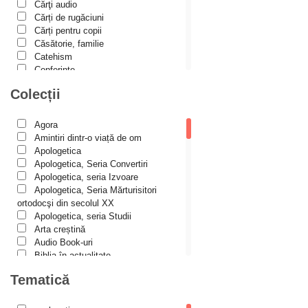
Cărţi audio
Alina Ana Nistor
Cărți de rugăciuni
Alphonse de LAMARTINE
Cărți pentru copii
Căsătorie, familie
Amy Parker
Catehism
Conferințe
Ana Iacov
Cuvinte duhovniceşti
Colecții
Ana-Lorina Iacob
Dicționare
Dogmatică
Anastasiya Sokolova
Filocalia
Agora
International Orthodox Theological
Anca Apostol
Amintiri dintr-o viață de om
Association
Apologetica
Anca Vasiliu
Istoria Bisericii
Apologetica, Seria Convertiri
Lecturi motivaționale
Apologetica, seria Izvoare
Andreea Ogăraru
Liturgică şi Pastorală
Apologetica, Seria Mărturisitori
Andreea și Ana Maria Lemnaru
Muzică bisericească
ortodocşi din secolul XX
Pateric
Apologetica, seria Studii
Andrei Dîrlău
Patristică
Arta creștină
Pelerinaje/Turism
Andrei Macar
Audio Book-uri
Poezie și proză creștină
Biblia în actualitate
Andrew Stephen Damick
Predici/Omilii
Biblioteca Paisiană – Seria
Tematică
Psihoterapie ortodoxă
Antologie psaltică
Anthony Stehlin
Religie, știință, filosofie
Biblioteca Paisiană – Seria
Sănătate/Stil de viaţă
Araz Veliev
Scrieri