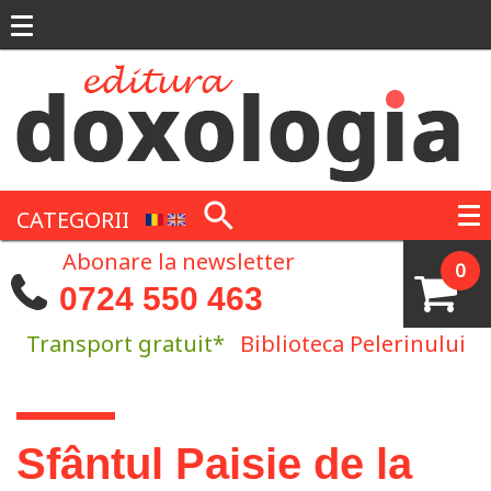
Mergi la conţinutul principal
CATEGORII
Abonare la newsletter
0
0724 550 463
Transport gratuit*
Biblioteca Pelerinului
Eşti aici
Sfântul Paisie de la