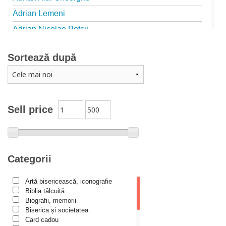
Adrian Lemeni
Adrian Nicolae Petcu
Adrian Papahagi
Sortează după
Adriana Petrescu
Alexandra Rotariu
Alexandra Schmalzbach
Alexandru Creţu
Sell price
Alexandru Elian
Alexandru Huțanu
Alexandru Lascarov-Moldovanu
Categorii
Alexandru Mihăilă
Artă bisericească, iconografie
Alexandru Rădescu
Biblia tâlcuită
Alexandru Tkacenko
Biografii, memorii
Biserica și societatea
Alexis Torrance
Card cadou