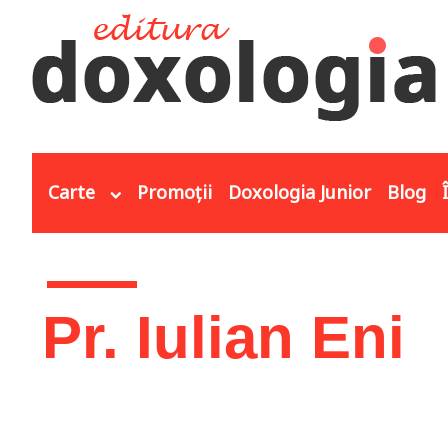
Mergi la conţinutul principal
Carte
Promoții
Doxologia Junior
Blog
Eşti aici
Pr. Iulian Eni