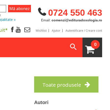
0724 550 463
u
țialitate »
Email:
comenzi@edituradoxologia.ro
uit*
Wishlist
Ajutor
Autentificare / Creare cont
0
Toate produsele
Autori