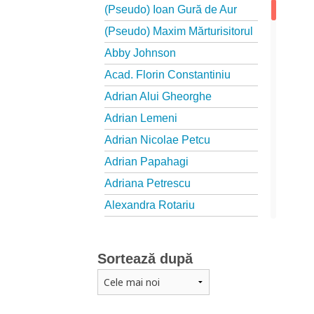
(Pseudo) Ioan Gură de Aur
(Pseudo) Maxim Mărturisitorul
Abby Johnson
Acad. Florin Constantiniu
Adrian Alui Gheorghe
Adrian Lemeni
Adrian Nicolae Petcu
Adrian Papahagi
Adriana Petrescu
Alexandra Rotariu
Alexandra Schmalzbach
Alexandru Creţu
Sortează după
Alexandru Elian
Alexandru Huțanu
Alexandru Lascarov-