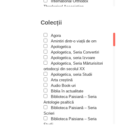
Andreea și Ana Maria
International Orthodox
Lemnaru
Theological Association
Istoria Bisericii
Andrei Dîrlău
Lecturi motivaționale
Colecții
Andrei Macar
Liturgică şi Pastorală
Muzică bisericească
Andrew Stephen Damick
Pateric
Agora
Patristică
Anthony Stehlin
Amintiri dintr-o viață de om
Pelerinaje/Turism
Apologetica
Araz Veliev
Poezie și proză creștină
Apologetica, Seria Convertiri
Predici/Omilii
Apologetica, seria Izvoare
Arhid. dr. Iulian-Ciprian Rusu
Psihoterapie ortodoxă
Apologetica, Seria Mărturisitori
Religie, știință, filosofie
Arhid. John Chryssavgis
ortodocşi din secolul XX
Sănătate/Stil de viaţă
Apologetica, seria Studii
Arhid. Laurean Mircea
Spiritualitate ortodoxă
Arta creștină
Studii
Audio Book-uri
Arhid. lect. univ. dr. Adrian-
Vieți de sfinți
Sorin Mihalache
Biblia în actualitate
Biblioteca Paisiană – Seria
Arhidiacon Alexandru Grigoraș
Antologie psaltică
Biblioteca Paisiană – Seria
Arhim. Athanasie
Scrieri
Stavrovouniotul
Biblioteca Paisiana – Seria
Arhim. Clement Haralam
Studii
Biblioteca Paisiană – Seria