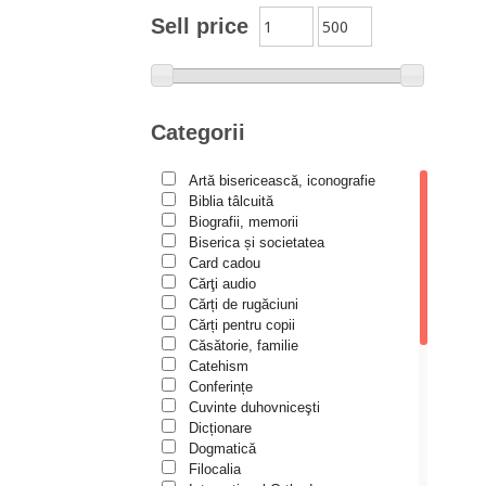
Moldovanu
Sell price
Alexandru Mihăilă
Alexandru Rădescu
Alexandru Tkacenko
Categorii
Alexis Torrance
Artă bisericească, iconografie
Alina Ana Nistor
Biblia tâlcuită
Alphonse de LAMARTINE
Biografii, memorii
Biserica și societatea
Amy Parker
Card cadou
Cărţi audio
Ana Iacov
Cărți de rugăciuni
Ana-Lorina Iacob
Cărți pentru copii
Căsătorie, familie
Anastasiya Sokolova
Catehism
Anca Apostol
Conferințe
Cuvinte duhovniceşti
Anca Vasiliu
Dicționare
Dogmatică
Andreea Ogăraru
Filocalia