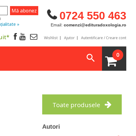
0724 550 463
u
țialitate »
Email:
comenzi@edituradoxologia.ro
uit*
Wishlist
Ajutor
Autentificare / Creare cont
0
Toate produsele
Autori