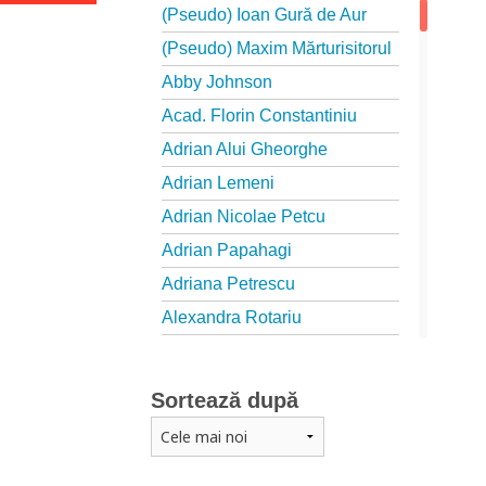
(Pseudo) Ioan Gură de Aur
(Pseudo) Maxim Mărturisitorul
Abby Johnson
Acad. Florin Constantiniu
Adrian Alui Gheorghe
Adrian Lemeni
Adrian Nicolae Petcu
Adrian Papahagi
Adriana Petrescu
Alexandra Rotariu
Alexandra Schmalzbach
Alexandru Creţu
Sortează după
Alexandru Elian
Alexandru Huțanu
Alexandru Lascarov-