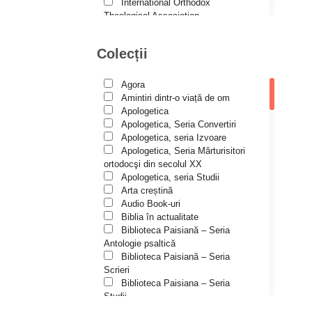
Andreea și Ana Maria
International Orthodox
Lemnaru
Theological Association
Istoria Bisericii
Andrei Dîrlău
Lecturi motivaționale
Colecții
Andrei Macar
Liturgică şi Pastorală
Muzică bisericească
Andrew Stephen Damick
Pateric
Agora
Patristică
Anthony Stehlin
Amintiri dintr-o viață de om
Pelerinaje/Turism
Apologetica
Araz Veliev
Poezie și proză creștină
Apologetica, Seria Convertiri
Predici/Omilii
Apologetica, seria Izvoare
Arhid. dr. Iulian-Ciprian Rusu
Psihoterapie ortodoxă
Apologetica, Seria Mărturisitori
Religie, știință, filosofie
Arhid. John Chryssavgis
ortodocşi din secolul XX
Sănătate/Stil de viaţă
Apologetica, seria Studii
Arhid. Laurean Mircea
Spiritualitate ortodoxă
Arta creștină
Studii
Audio Book-uri
Arhid. lect. univ. dr. Adrian-
Vieți de sfinți
Sorin Mihalache
Biblia în actualitate
Biblioteca Paisiană – Seria
Arhidiacon Alexandru Grigoraș
Antologie psaltică
Biblioteca Paisiană – Seria
Arhim. Athanasie
Scrieri
Stavrovouniotul
Biblioteca Paisiana – Seria
Arhim. Clement Haralam
Studii
Biblioteca Paisiană – Seria