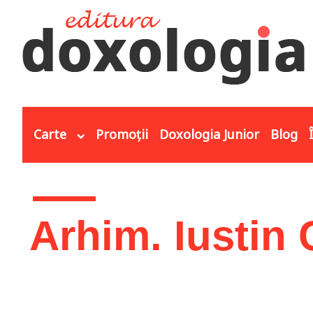
Mergi la conţinutul principal
Carte
Promoții
Doxologia Junior
Blog
Eşti aici
Arhim. Iusti