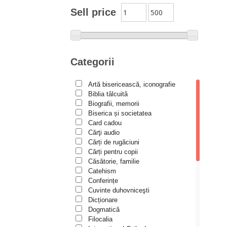
Moldovanu
Sell price
Alexandru Mihăilă
Alexandru Rădescu
Alexandru Tkacenko
Categorii
Alexis Torrance
Artă bisericească, iconografie
Alina Ana Nistor
Biblia tâlcuită
Alphonse de LAMARTINE
Biografii, memorii
Biserica și societatea
Amy Parker
Card cadou
Cărţi audio
Ana Iacov
Cărți de rugăciuni
Ana-Lorina Iacob
Cărți pentru copii
Căsătorie, familie
Anastasiya Sokolova
Catehism
Anca Apostol
Conferințe
Cuvinte duhovniceşti
Anca Vasiliu
Dicționare
Dogmatică
Andreea Ogăraru
Filocalia