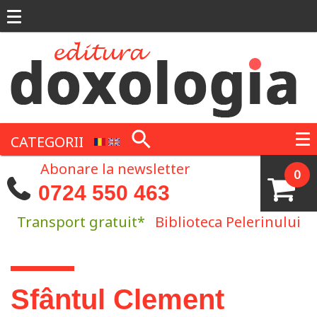
Mergi la conţinutul principal
CATEGORII
Abonare la newsletter
0
0724 550 463
Transport gratuit*
Biblioteca Pelerinului
Eşti aici
Sfântul Clement