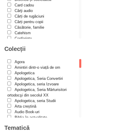
Alexis Torrance
Card cadou
Cărţi audio
Alina Ana Nistor
Cărți de rugăciuni
Alphonse de LAMARTINE
Cărți pentru copii
Căsătorie, familie
Amy Parker
Catehism
Conferințe
Ana Iacov
Cuvinte duhovniceşti
Colecții
Ana-Lorina Iacob
Dicționare
Dogmatică
Anastasiya Sokolova
Filocalia
Agora
International Orthodox Theological
Anca Apostol
Amintiri dintr-o viață de om
Association
Apologetica
Anca Vasiliu
Istoria Bisericii
Apologetica, Seria Convertiri
Lecturi motivaționale
Apologetica, seria Izvoare
Andreea Ogăraru
Liturgică şi Pastorală
Apologetica, Seria Mărturisitori
Andreea și Ana Maria Lemnaru
Muzică bisericească
ortodocşi din secolul XX
Pateric
Apologetica, seria Studii
Andrei Dîrlău
Patristică
Arta creștină
Pelerinaje/Turism
Andrei Macar
Audio Book-uri
Poezie și proză creștină
Biblia în actualitate
Andrew Stephen Damick
Predici/Omilii
Biblioteca Paisiană – Seria
Tematică
Psihoterapie ortodoxă
Antologie psaltică
Anthony Stehlin