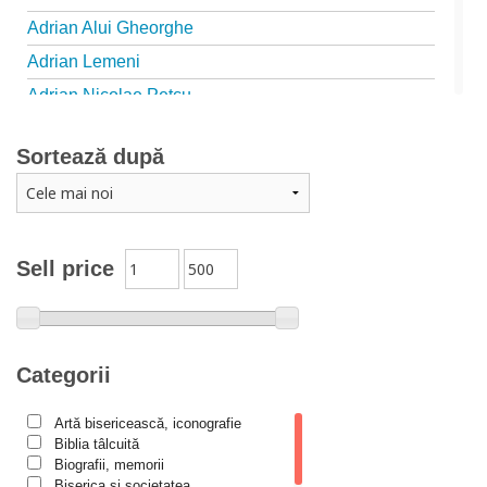
Adrian Alui Gheorghe
Adrian Lemeni
Adrian Nicolae Petcu
Adrian Papahagi
Sortează după
Adriana Petrescu
Alexandra Rotariu
Alexandra Schmalzbach
Alexandru Creţu
Sell price
Alexandru Elian
Alexandru Huțanu
Alexandru Lascarov-Moldovanu
Categorii
Alexandru Mihăilă
Artă bisericească, iconografie
Alexandru Rădescu
Biblia tâlcuită
Alexandru Tkacenko
Biografii, memorii
Biserica și societatea