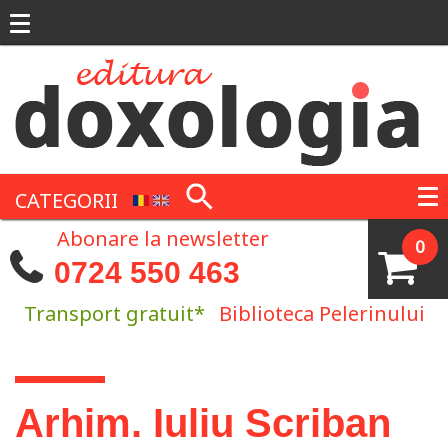
Mergi la conţinutul principal
CATEGORII
Abonare la newsletter
0
0724 550 463
Transport gratuit*
Biblioteca Pelerinului
Eşti aici
Arhim. Iuliu Scriban