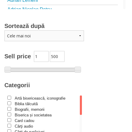
Adrian Lemeni
Adrian Nicolae Petcu
Adrian Papahagi
Sortează după
Adriana Petrescu
Alexandra Rotariu
Alexandra Schmalzbach
Alexandru Creţu
Sell price
Alexandru Elian
Alexandru Huțanu
Alexandru Lascarov-Moldovanu
Categorii
Alexandru Mihăilă
Artă bisericească, iconografie
Alexandru Rădescu
Biblia tâlcuită
Alexandru Tkacenko
Biografii, memorii
Biserica și societatea
Alexis Torrance
Card cadou
Cărţi audio
Alina Ana Nistor
Cărți de rugăciuni