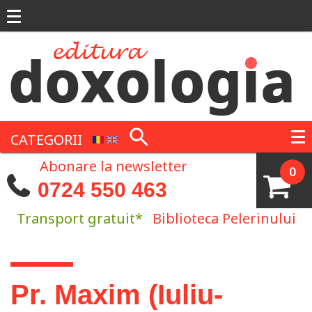
Mergi la conţinutul principal
CATEGORII
Abonare la newsletter
0
0724 550 463
Transport gratuit*
Biblioteca Pelerinului
Eşti aici
Pr. Maxim (Iuliu-