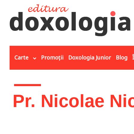
Mergi la conţinutul principal
Carte
Promoții
Doxologia Junior
Blog
Eşti aici
Pr. Nicolae Ni