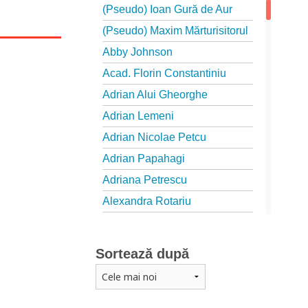
(Pseudo) Ioan Gură de Aur
(Pseudo) Maxim Mărturisitorul
Abby Johnson
Acad. Florin Constantiniu
Adrian Alui Gheorghe
Adrian Lemeni
Adrian Nicolae Petcu
Adrian Papahagi
Adriana Petrescu
Alexandra Rotariu
Alexandra Schmalzbach
Alexandru Creţu
Sortează după
Alexandru Elian
Alexandru Huțanu
Alexandru Lascarov-