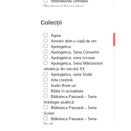
Andreea și Ana Maria
International Orthodox
Lemnaru
Theological Association
Istoria Bisericii
Andrei Dîrlău
Lecturi motivaționale
Colecții
Andrei Macar
Liturgică şi Pastorală
Muzică bisericească
Andrew Stephen Damick
Pateric
Agora
Patristică
Anthony Stehlin
Amintiri dintr-o viață de om
Pelerinaje/Turism
Apologetica
Araz Veliev
Poezie și proză creștină
Apologetica, Seria Convertiri
Predici/Omilii
Apologetica, seria Izvoare
Arhid. dr. Iulian-Ciprian Rusu
Psihoterapie ortodoxă
Apologetica, Seria Mărturisitori
Religie, știință, filosofie
Arhid. John Chryssavgis
ortodocşi din secolul XX
Sănătate/Stil de viaţă
Apologetica, seria Studii
Arhid. Laurean Mircea
Spiritualitate ortodoxă
Arta creștină
Studii
Audio Book-uri
Arhid. lect. univ. dr. Adrian-
Vieți de sfinți
Sorin Mihalache
Biblia în actualitate
Biblioteca Paisiană – Seria
Arhidiacon Alexandru Grigoraș
Antologie psaltică
Biblioteca Paisiană – Seria
Arhim. Athanasie
Scrieri
Stavrovouniotul
Biblioteca Paisiana – Seria
Arhim. Clement Haralam
Studii
Biblioteca Paisiană – Seria