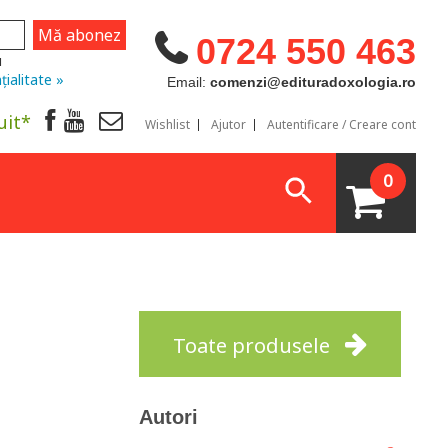
0724 550 463
u
țialitate »
Email:
comenzi@edituradoxologia.ro
uit*
Wishlist
Ajutor
Autentificare / Creare cont
0
Toate produsele
Autori