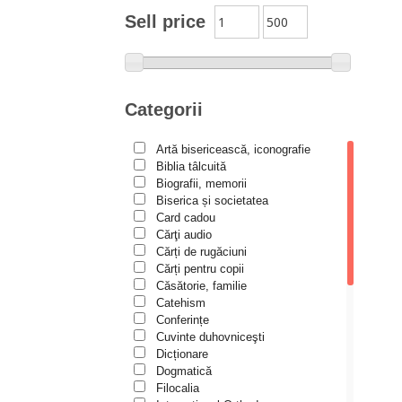
Moldovanu
Sell price
Alexandru Mihăilă
Alexandru Rădescu
Alexandru Tkacenko
Categorii
Alexis Torrance
Artă bisericească, iconografie
Alina Ana Nistor
Biblia tâlcuită
Alphonse de LAMARTINE
Biografii, memorii
Biserica și societatea
Amy Parker
Card cadou
Cărţi audio
Ana Iacov
Cărți de rugăciuni
Ana-Lorina Iacob
Cărți pentru copii
Căsătorie, familie
Anastasiya Sokolova
Catehism
Anca Apostol
Conferințe
Cuvinte duhovniceşti
Anca Vasiliu
Dicționare
Dogmatică
Andreea Ogăraru
Filocalia