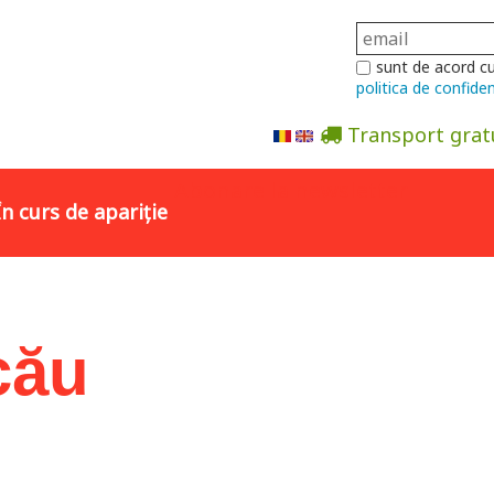
sunt de acord c
politica de confiden
Transport grat
Abonare la newsletter
În curs de apariție
cău