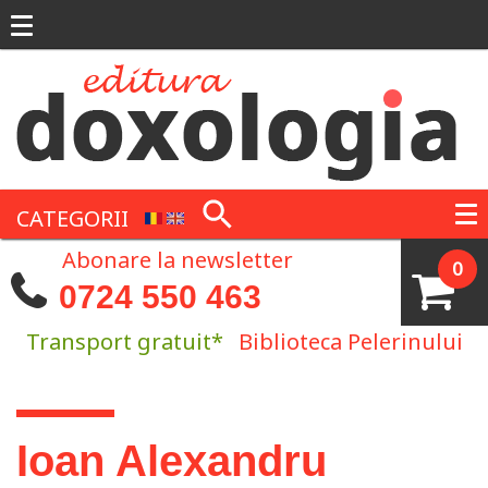
Mergi la conţinutul principal
CATEGORII
Abonare la newsletter
0
0724 550 463
Transport gratuit*
Biblioteca Pelerinului
Eşti aici
Ioan Alexandru