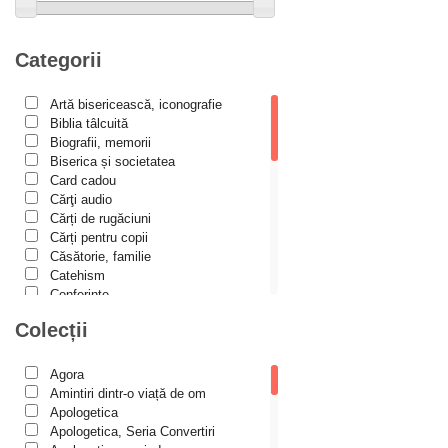
Alexandru Huțanu
Alexandru Lascarov-Moldovanu
Categorii
Alexandru Mihăilă
Artă bisericească, iconografie
Alexandru Rădescu
Biblia tâlcuită
Alexandru Tkacenko
Biografii, memorii
Biserica și societatea
Alexis Torrance
Card cadou
Cărţi audio
Alina Ana Nistor
Cărți de rugăciuni
Alphonse de LAMARTINE
Cărți pentru copii
Căsătorie, familie
Amy Parker
Catehism
Conferințe
Ana Iacov
Cuvinte duhovniceşti
Colecții
Ana-Lorina Iacob
Dicționare
Dogmatică
Anastasiya Sokolova
Filocalia
Agora
International Orthodox Theological
Anca Apostol
Amintiri dintr-o viață de om
Association
Apologetica
Anca Vasiliu
Istoria Bisericii
Apologetica, Seria Convertiri
Lecturi motivaționale