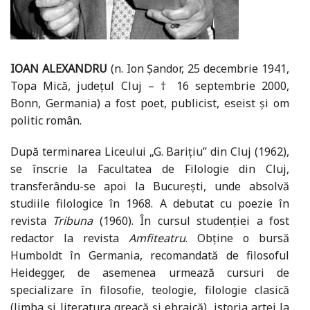
IOAN ALEXANDRU
(n. Ion Șandor, 25 decembrie 1941,
Topa Mică, județul Cluj – † 16 septembrie 2000,
Bonn, Germania) a fost poet, publicist, eseist și om
politic român.
După terminarea Liceului „G. Barițiu” din Cluj (1962),
se înscrie la Facultatea de Filologie din Cluj,
transferându-se apoi la București, unde absolvă
studiile filologice în 1968. A debutat cu poezie în
revista
Tribuna
(1960). În cursul studenției a fost
redactor la revista
Amfiteatru
. Obține o bursă
Humboldt în Germania, recomandată de filosoful
Heidegger, de asemenea urmează cursuri de
specializare în filosofie, teologie, filologie clasică
(limba și literatura greacă și ebraică), istoria artei la