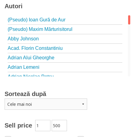
Autori
(Pseudo) Ioan Gură de Aur
(Pseudo) Maxim Mărturisitorul
Abby Johnson
Acad. Florin Constantiniu
Adrian Alui Gheorghe
Adrian Lemeni
Adrian Nicolae Petcu
Adrian Papahagi
Sortează după
Adriana Petrescu
Alexandra Rotariu
Alexandra Schmalzbach
Alexandru Creţu
Sell price
Alexandru Elian