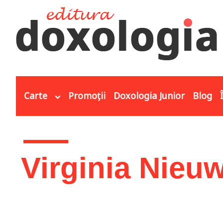
Mergi la conţinutul principal
Carte
Promoții
Doxologia Junior
Blog
Eşti aici
Virginia Nie