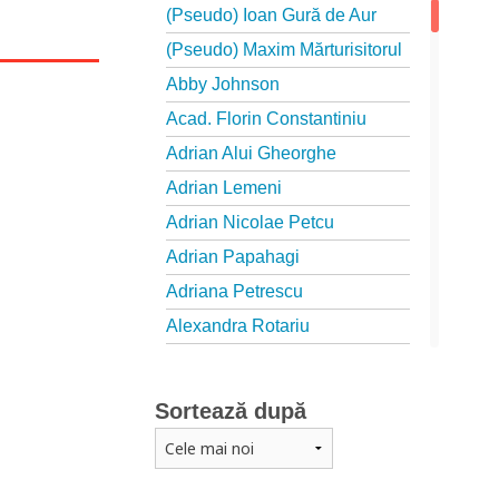
(Pseudo) Ioan Gură de Aur
(Pseudo) Maxim Mărturisitorul
Abby Johnson
Acad. Florin Constantiniu
Adrian Alui Gheorghe
Adrian Lemeni
Adrian Nicolae Petcu
Adrian Papahagi
Adriana Petrescu
Alexandra Rotariu
Alexandra Schmalzbach
Alexandru Creţu
Sortează după
Alexandru Elian
Alexandru Huțanu
Alexandru Lascarov-