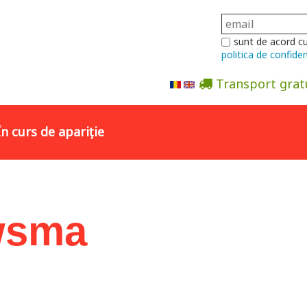
sunt de acord c
politica de confiden
Transport grat
Abonare la newsletter
În curs de apariție
uwsma