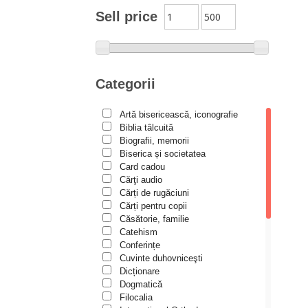
Moldovanu
Sell price
Alexandru Mihăilă
Alexandru Rădescu
Alexandru Tkacenko
Categorii
Alexis Torrance
Artă bisericească, iconografie
Alina Ana Nistor
Biblia tâlcuită
Alphonse de LAMARTINE
Biografii, memorii
Biserica și societatea
Amy Parker
Card cadou
Cărţi audio
Ana Iacov
Cărți de rugăciuni
Ana-Lorina Iacob
Cărți pentru copii
Căsătorie, familie
Anastasiya Sokolova
Catehism
Anca Apostol
Conferințe
Cuvinte duhovniceşti
Anca Vasiliu
Dicționare
Dogmatică
Andreea Ogăraru
Filocalia