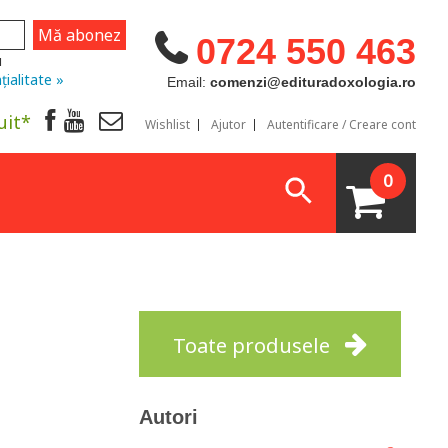
0724 550 463
u
țialitate »
Email:
comenzi@edituradoxologia.ro
uit*
Wishlist
Ajutor
Autentificare / Creare cont
0
Toate produsele
Autori