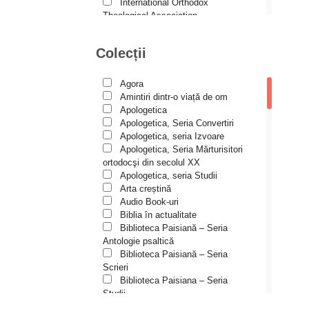
Andreea și Ana Maria
International Orthodox
Lemnaru
Theological Association
Istoria Bisericii
Andrei Dîrlău
Lecturi motivaționale
Colecții
Andrei Macar
Liturgică şi Pastorală
Muzică bisericească
Andrew Stephen Damick
Pateric
Agora
Patristică
Anthony Stehlin
Amintiri dintr-o viață de om
Pelerinaje/Turism
Apologetica
Araz Veliev
Poezie și proză creștină
Apologetica, Seria Convertiri
Predici/Omilii
Apologetica, seria Izvoare
Arhid. dr. Iulian-Ciprian Rusu
Psihoterapie ortodoxă
Apologetica, Seria Mărturisitori
Religie, știință, filosofie
Arhid. John Chryssavgis
ortodocşi din secolul XX
Sănătate/Stil de viaţă
Apologetica, seria Studii
Arhid. Laurean Mircea
Spiritualitate ortodoxă
Arta creștină
Studii
Audio Book-uri
Arhid. lect. univ. dr. Adrian-
Vieți de sfinți
Sorin Mihalache
Biblia în actualitate
Biblioteca Paisiană – Seria
Arhidiacon Alexandru Grigoraș
Antologie psaltică
Biblioteca Paisiană – Seria
Arhim. Athanasie
Scrieri
Stavrovouniotul
Biblioteca Paisiana – Seria
Arhim. Clement Haralam
Studii
Biblioteca Paisiană – Seria