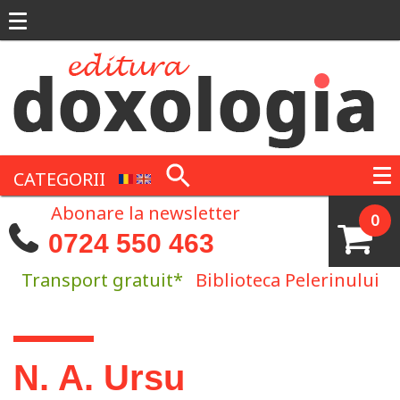
Mergi la conţinutul principal
CATEGORII
Abonare la newsletter
0
0724 550 463
Transport gratuit*
Biblioteca Pelerinului
Eşti aici
N. A. Ursu