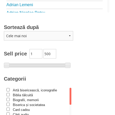
Adrian Lemeni
Adrian Nicolae Petcu
Adrian Papahagi
Sortează după
Adriana Petrescu
Alexandra Rotariu
Alexandra Schmalzbach
Alexandru Creţu
Sell price
Alexandru Elian
Alexandru Huțanu
Alexandru Lascarov-Moldovanu
Categorii
Alexandru Mihăilă
Artă bisericească, iconografie
Alexandru Rădescu
Biblia tâlcuită
Alexandru Tkacenko
Biografii, memorii
Biserica și societatea
Alexis Torrance
Card cadou
Cărţi audio