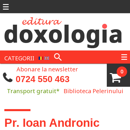
Mergi la conţinutul principal
CATEGORII
Abonare la newsletter
0
0724 550 463
Transport gratuit*
Biblioteca Pelerinului
Eşti aici
Pr. Ioan Andronic