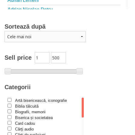
Adrian Lemeni
Adrian Nicolae Petcu
Adrian Papahagi
Sortează după
Adriana Petrescu
Alexandra Rotariu
Alexandra Schmalzbach
Alexandru Creţu
Sell price
Alexandru Elian
Alexandru Huțanu
Alexandru Lascarov-Moldovanu
Categorii
Alexandru Mihăilă
Artă bisericească, iconografie
Alexandru Rădescu
Biblia tâlcuită
Alexandru Tkacenko
Biografii, memorii
Biserica și societatea
Alexis Torrance
Card cadou
Cărţi audio
Alina Ana Nistor
Cărți de rugăciuni