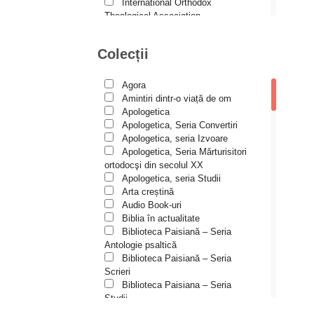
Andreea și Ana Maria
International Orthodox
Lemnaru
Theological Association
Istoria Bisericii
Andrei Dîrlău
Lecturi motivaționale
Colecții
Andrei Macar
Liturgică şi Pastorală
Muzică bisericească
Andrew Stephen Damick
Pateric
Agora
Patristică
Anthony Stehlin
Amintiri dintr-o viață de om
Pelerinaje/Turism
Apologetica
Araz Veliev
Poezie și proză creștină
Apologetica, Seria Convertiri
Predici/Omilii
Apologetica, seria Izvoare
Arhid. dr. Iulian-Ciprian Rusu
Psihoterapie ortodoxă
Apologetica, Seria Mărturisitori
Religie, știință, filosofie
Arhid. John Chryssavgis
ortodocşi din secolul XX
Sănătate/Stil de viaţă
Apologetica, seria Studii
Arhid. Laurean Mircea
Spiritualitate ortodoxă
Arta creștină
Studii
Audio Book-uri
Arhid. lect. univ. dr. Adrian-
Vieți de sfinți
Sorin Mihalache
Biblia în actualitate
Biblioteca Paisiană – Seria
Arhidiacon Alexandru Grigoraș
Antologie psaltică
Biblioteca Paisiană – Seria
Arhim. Athanasie
Scrieri
Stavrovouniotul
Biblioteca Paisiana – Seria
Arhim. Clement Haralam
Studii
Biblioteca Paisiană – Seria