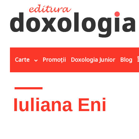
Mergi la conţinutul principal
Carte
Promoții
Doxologia Junior
Blog
Eşti aici
Iuliana Eni