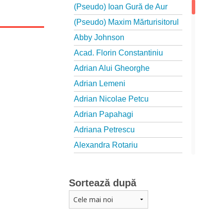
(Pseudo) Ioan Gură de Aur
(Pseudo) Maxim Mărturisitorul
Abby Johnson
Acad. Florin Constantiniu
Adrian Alui Gheorghe
Adrian Lemeni
Adrian Nicolae Petcu
Adrian Papahagi
Adriana Petrescu
Alexandra Rotariu
Alexandra Schmalzbach
Alexandru Creţu
Sortează după
Alexandru Elian
Alexandru Huțanu
Alexandru Lascarov-