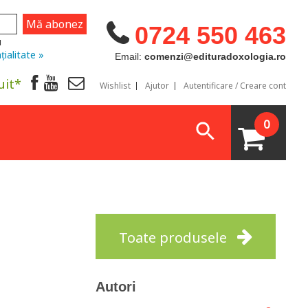
0724 550 463
u
țialitate »
Email:
comenzi@edituradoxologia.ro
uit*
Wishlist
Ajutor
Autentificare / Creare cont
0
Toate produsele
Autori