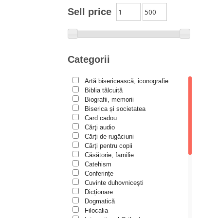
Moldovanu
Sell price
Alexandru Mihăilă
Alexandru Rădescu
Alexandru Tkacenko
Categorii
Alexis Torrance
Artă bisericească, iconografie
Alina Ana Nistor
Biblia tâlcuită
Alphonse de LAMARTINE
Biografii, memorii
Biserica și societatea
Amy Parker
Card cadou
Cărţi audio
Ana Iacov
Cărți de rugăciuni
Ana-Lorina Iacob
Cărți pentru copii
Căsătorie, familie
Anastasiya Sokolova
Catehism
Anca Apostol
Conferințe
Cuvinte duhovniceşti
Anca Vasiliu
Dicționare
Dogmatică
Andreea Ogăraru
Filocalia