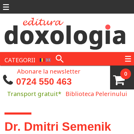
Mergi la conţinutul principal
CATEGORII
Abonare la newsletter
0
0724 550 463
Transport gratuit*
Biblioteca Pelerinului
Eşti aici
Dr. Dmitri Semenik