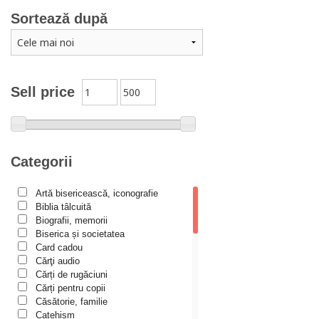
Adrian Papahagi
Sortează după
Adriana Petrescu
Alexandra Rotariu
Alexandra Schmalzbach
Alexandru Creţu
Sell price
Alexandru Elian
Alexandru Huțanu
Alexandru Lascarov-Moldovanu
Categorii
Alexandru Mihăilă
Artă bisericească, iconografie
Alexandru Rădescu
Biblia tâlcuită
Alexandru Tkacenko
Biografii, memorii
Biserica și societatea
Alexis Torrance
Card cadou
Cărţi audio
Alina Ana Nistor
Cărți de rugăciuni
Alphonse de LAMARTINE
Cărți pentru copii
Căsătorie, familie
Amy Parker
Catehism