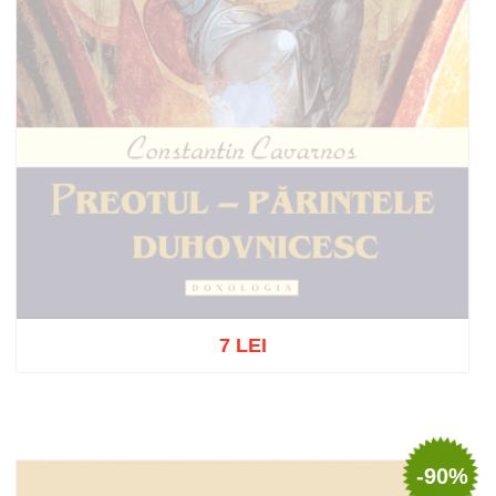
7 LEI
Stoc epuizat
-90%