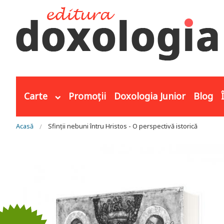
Mergi la conţinutul principal
Carte
Promoții
Doxologia Junior
Blog
Eşti aici
Acasă
Sfinții nebuni întru Hristos - O perspectivă istorică