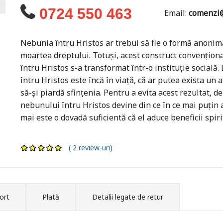
0724 550 463
Email:
comenzi@
Nebunia întru Hristos ar trebui să fie o formă anonim
moartea dreptului. Totuși, acest construct convențion
întru Hristos s-a transformat într-o instituție social
întru Hristos este încă în viață, că ar putea exista un a
să-și piardă sfințenia. Pentru a evita acest rezultat, 
nebunului întru Hristos devine din ce în ce mai puțin a
mai este o dovadă suficientă că el aduce beneficii spirit
( 2 review-uri)
ort
Plată
Detalii legate de retur