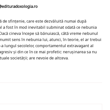
edituradoxologia.ro
ă de sfințenie, care este dezvăluită numai după
al a fost în mod inevitabil subminat odată ce nebunia
ă. Dacă cineva începe să bănuiască, câtă vreme nebunul
numit sens în nebunia lui, atunci, în teorie, el ar trebui
de-a lungul secolelor, comportamentul extravagant al
gresiv și din ce în ce mai profetic: nerușinarea sa nu
uale societății; are nevoie de altceva.