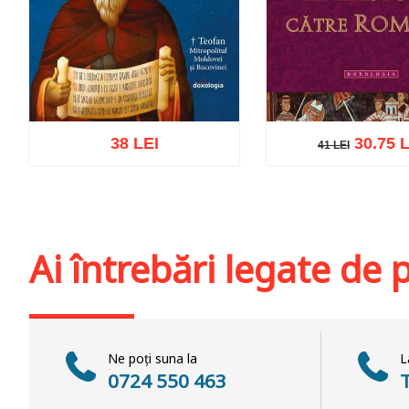
38 LEI
30.75 L
41 LEI
41 LEI
Adaugă în coș
Wishlist
Adaugă în coș
Wis
Ai întrebări legate de
Ne poți suna la
L
0724 550 463