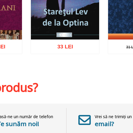
EI
33 LEI
31 
31 L
Adaugă în coș
Wishlist
hlist
Adaug
 produs?
asă-ne un număr de telefon
Vrei să ne trimiți un
Te sunăm noi!
email?