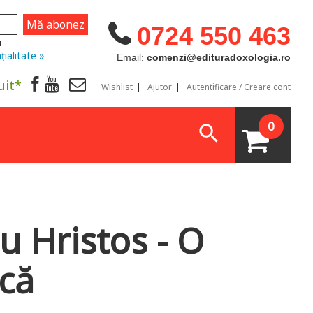
0724 550 463
u
țialitate »
Email:
comenzi@edituradoxologia.ro
uit*
Wishlist
Ajutor
Autentificare / Creare cont
0
ru Hristos - O
ică