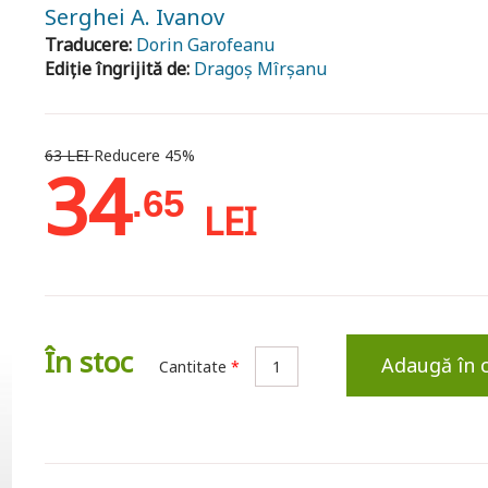
Serghei A. Ivanov
Traducere:
Dorin Garofeanu
Ediție îngrijită de:
Dragoș Mîrșanu
63 LEI
Reducere 45%
34
.65
LEI
În stoc
Adaugă în 
Cantitate
*