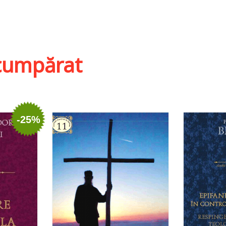
ist
Adaugă în coș
Wishlist
Adau
i cumpărat
-25%