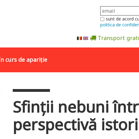
sunt de acord c
politica de confiden
Transport grat
Abonare la newsletter
În curs de apariție
Sfinții nebuni înt
perspectivă istor