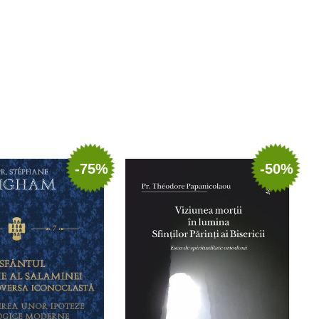
gă în coș
Wishlist
Adaugă în coș
Wishlist
-75%
-50%