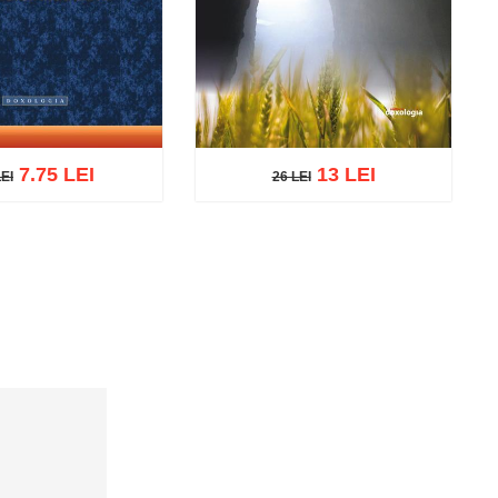
7.75 LEI
13 LEI
LEI
26 LEI
EI
26 LEI
ă în coș
Wishlist
Adaugă în coș
Wishlist