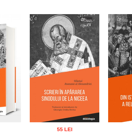
ist
Adaugă în coș
Wishlist
Adau
55 LEI