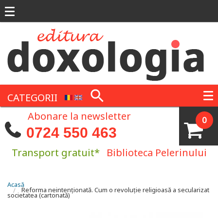
Mergi la conţinutul principal
CATEGORII
Abonare la newsletter
0
0724 550 463
Transport gratuit*
Biblioteca Pelerinului
Eşti aici
Acasă
Reforma neintenționată. Cum o revoluție religioasă a secularizat
societatea (cartonată)