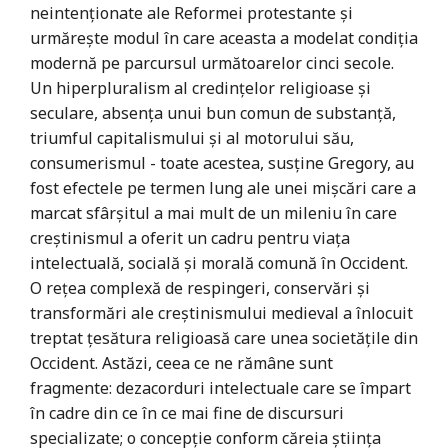
neintenționate ale Reformei protestante și
urmărește modul în care aceasta a modelat condiția
modernă pe parcursul următoarelor cinci secole.
Un hiperpluralism al credințelor religioase și
seculare, absența unui bun comun de substanță,
triumful capitalismului și al motorului său,
consumerismul - toate acestea, susține Gregory, au
fost efectele pe termen lung ale unei mișcări care a
marcat sfârșitul a mai mult de un mileniu în care
creștinismul a oferit un cadru pentru viața
intelectuală, socială și morală comună în Occident.
O rețea complexă de respingeri, conservări și
transformări ale creștinismului medieval a înlocuit
treptat țesătura religioasă care unea societățile din
Occident. Astăzi, ceea ce ne rămâne sunt
fragmente: dezacorduri intelectuale care se împart
în cadre din ce în ce mai fine de discursuri
specializate; o concepție conform căreia știința