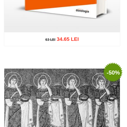
34.65 LEI
63 LEI
63 LEI
Adaugă în coș
Wishlist
-50%