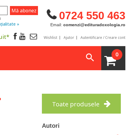
0724 550 463
u
țialitate »
Email:
comenzi@edituradoxologia.ro
uit*
Wishlist
Ajutor
Autentificare / Creare cont
0
r
Toate produsele
Autori