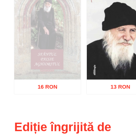
16 RON
13 RON
Stoc epuizat
Adaugă în coș
Wishl
Ediție îngrijită de