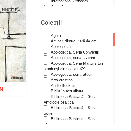
Andreea și Ana Maria
International Orthodox
Lemnaru
Theological Association
Istoria Bisericii
Andrei Dîrlău
Lecturi motivaționale
Colecții
Andrei Macar
Liturgică şi Pastorală
Muzică bisericească
Andrew Stephen Damick
Pateric
Agora
Patristică
Anthony Stehlin
Amintiri dintr-o viață de om
Pelerinaje/Turism
Apologetica
Araz Veliev
Poezie și proză creștină
Apologetica, Seria Convertiri
Predici/Omilii
Apologetica, seria Izvoare
Arhid. dr. Iulian-Ciprian Rusu
Psihoterapie ortodoxă
Apologetica, Seria Mărturisitori
Religie, știință, filosofie
Arhid. John Chryssavgis
ortodocşi din secolul XX
Sănătate/Stil de viaţă
Apologetica, seria Studii
Arhid. Laurean Mircea
Spiritualitate ortodoxă
Arta creștină
Studii
Audio Book-uri
Arhid. lect. univ. dr. Adrian-
ON
Vieți de sfinți
Sorin Mihalache
Biblia în actualitate
Biblioteca Paisiană – Seria
Arhidiacon Alexandru Grigoraș
Antologie psaltică
Biblioteca Paisiană – Seria
Arhim. Athanasie
Scrieri
Stavrovouniotul
Biblioteca Paisiana – Seria
Wishlist
Arhim. Clement Haralam
Studii
Biblioteca Paisiană – Seria