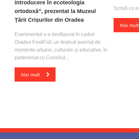
introducere în ecoteologia
Scrisă cu er
ortodoxă”, prezentat la Muzeul
Țării Crișurilor din Oradea
Mai mul
Evenimentul s-a desfășurat în cadrul
Oradea FestiFall, un festival punctat de
momente urbane, culturale și educative, în
parteneriat cu Consiliul...
Mai mult