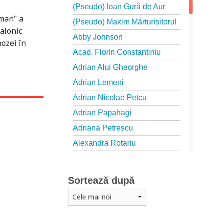
(Pseudo) Ioan Gură de Aur
oman" a
(Pseudo) Maxim Mărturisitorul
salonic
Abby Johnson
nozei în
Acad. Florin Constantiniu
Adrian Alui Gheorghe
Adrian Lemeni
Adrian Nicolae Petcu
Adrian Papahagi
Adriana Petrescu
Alexandra Rotariu
Alexandra Schmalzbach
Alexandru Creţu
Sortează după
Alexandru Elian
Alexandru Huțanu
Alexandru Lascarov-