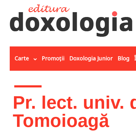
Mergi la conţinutul principal
Carte
Promoții
Doxologia Junior
Blog
Eşti aici
Pr. lect. univ.
Tomoioagă