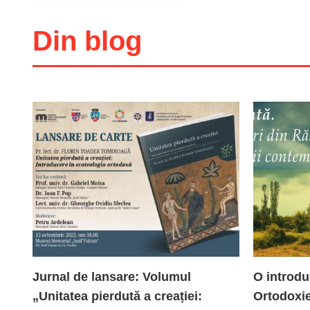
Din blog
Adaugă în coș
Wishlist
Jurnal de lansare: Volumul
O introdu
„Unitatea pierdută a creației:
Ortodoxie