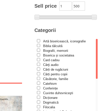
Moldovanu
Sell price
Alexandru Mihăilă
Alexandru Rădescu
Alexandru Tkacenko
Categorii
Alexis Torrance
Artă bisericească, iconografie
Alina Ana Nistor
Biblia tâlcuită
Alphonse de LAMARTINE
Biografii, memorii
Biserica și societatea
Amy Parker
Card cadou
Cărţi audio
Ana Iacov
Cărți de rugăciuni
Ana-Lorina Iacob
Cărți pentru copii
Căsătorie, familie
Anastasiya Sokolova
Catehism
Anca Apostol
Conferințe
Cuvinte duhovniceşti
Anca Vasiliu
Dicționare
Dogmatică
Andreea Ogăraru
Filocalia