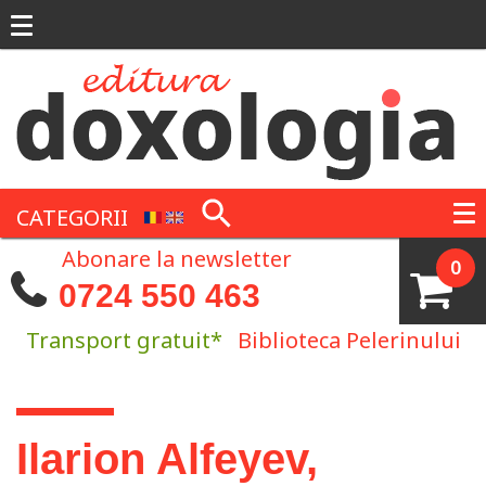
Mergi la conţinutul principal
CATEGORII
Abonare la newsletter
0
0724 550 463
Transport gratuit*
Biblioteca Pelerinului
Eşti aici
Ilarion Alfeyev,