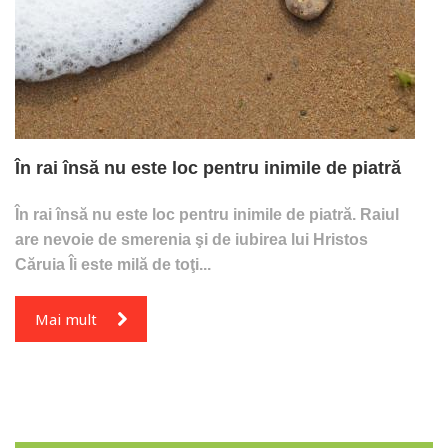
În rai însă nu este loc pentru inimile de piatră
În rai însă nu este loc pentru inimile de piatră. Raiul
are nevoie de smerenia şi de iubirea lui Hristos
Căruia Îi este milă de toţi...
Mai mult