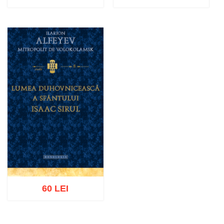
Stoc epuizat
Adaugă în coș
Wishlist
60 LEI