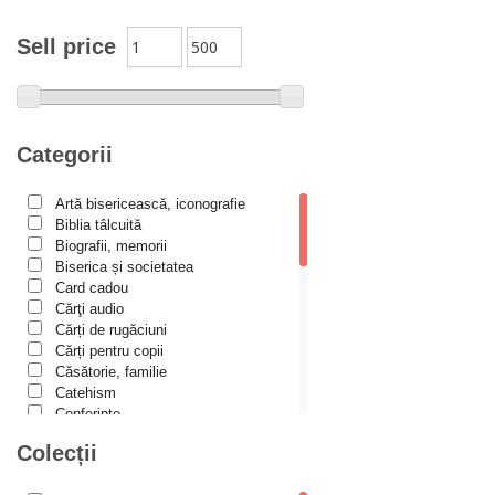
Alexandra Schmalzbach
Alexandru Creţu
Sell price
Alexandru Elian
Alexandru Huțanu
Alexandru Lascarov-Moldovanu
Categorii
Alexandru Mihăilă
Artă bisericească, iconografie
Alexandru Rădescu
Biblia tâlcuită
Alexandru Tkacenko
Biografii, memorii
Biserica și societatea
Alexis Torrance
Card cadou
Cărţi audio
Alina Ana Nistor
Cărți de rugăciuni
Alphonse de LAMARTINE
Cărți pentru copii
Căsătorie, familie
Amy Parker
Catehism
Conferințe
Ana Iacov
Cuvinte duhovniceşti
Colecții
Ana-Lorina Iacob
Dicționare
Dogmatică
Anastasiya Sokolova