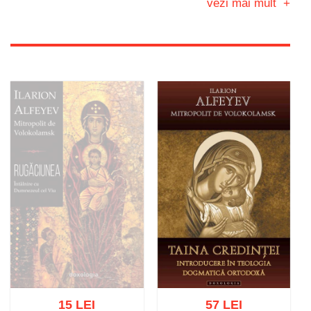
vezi mai mult
+
15 LEI
57 LEI