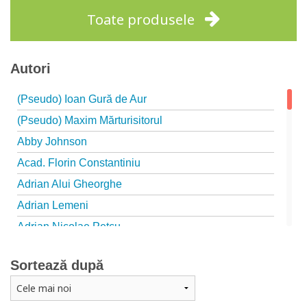
Toate produsele
Autori
(Pseudo) Ioan Gură de Aur
(Pseudo) Maxim Mărturisitorul
Abby Johnson
Acad. Florin Constantiniu
Adrian Alui Gheorghe
Adrian Lemeni
Adrian Nicolae Petcu
Adrian Papahagi
Sortează după
Adriana Petrescu
Alexandra Rotariu