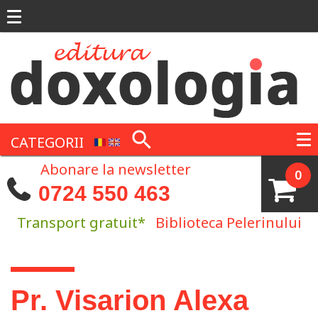
Mergi la conţinutul principal
CATEGORII
Abonare la newsletter
0
0724 550 463
Transport gratuit*
Biblioteca Pelerinului
Eşti aici
Pr. Visarion Alexa