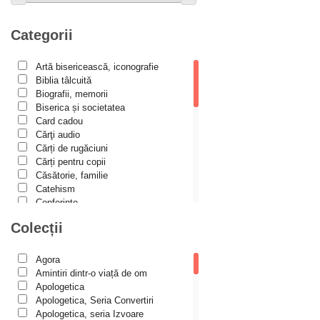
Alexandru Huțanu
Alexandru Lascarov-Moldovanu
Categorii
Alexandru Mihăilă
Artă bisericească, iconografie
Alexandru Rădescu
Biblia tâlcuită
Alexandru Tkacenko
Biografii, memorii
Biserica și societatea
Alexis Torrance
Card cadou
Cărţi audio
Alina Ana Nistor
Cărți de rugăciuni
Alphonse de LAMARTINE
Cărți pentru copii
Căsătorie, familie
Amy Parker
Catehism
Conferințe
Ana Iacov
Cuvinte duhovniceşti
Colecții
Ana-Lorina Iacob
Dicționare
Dogmatică
Anastasiya Sokolova
Filocalia
Agora
International Orthodox Theological
Anca Apostol
Amintiri dintr-o viață de om
Association
Apologetica
Anca Vasiliu
Istoria Bisericii
Apologetica, Seria Convertiri
Lecturi motivaționale
Apologetica, seria Izvoare
Andreea Ogăraru