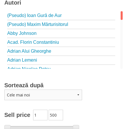
Autori
(Pseudo) Ioan Gură de Aur
(Pseudo) Maxim Mărturisitorul
Abby Johnson
Acad. Florin Constantiniu
Adrian Alui Gheorghe
Adrian Lemeni
Adrian Nicolae Petcu
Adrian Papahagi
Sortează după
Adriana Petrescu
Alexandra Rotariu
Alexandra Schmalzbach
Alexandru Creţu
Sell price
Alexandru Elian