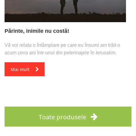
Părinte, inimile nu costă!
Vă voi relata o întâmplare pe care eu însumi am trăit-o
acum ceva ani într-unul din pelerinajele în Ierusalim.
Mai mult
Toate produsele