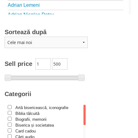
Adrian Lemeni
Adrian Nicolae Petcu
Adrian Papahagi
Sortează după
Adriana Petrescu
Alexandra Rotariu
Alexandra Schmalzbach
Alexandru Creţu
Sell price
Alexandru Elian
Alexandru Huțanu
Alexandru Lascarov-Moldovanu
Categorii
Alexandru Mihăilă
Artă bisericească, iconografie
Alexandru Rădescu
Biblia tâlcuită
Alexandru Tkacenko
Biografii, memorii
Biserica și societatea
Alexis Torrance
Card cadou
Cărţi audio