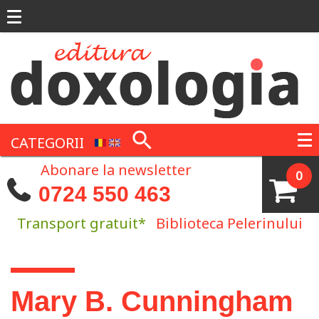
Mergi la conţinutul principal
CATEGORII
Abonare la newsletter
0
0724 550 463
Transport gratuit*
Biblioteca Pelerinului
Eşti aici
Mary B. Cunningham