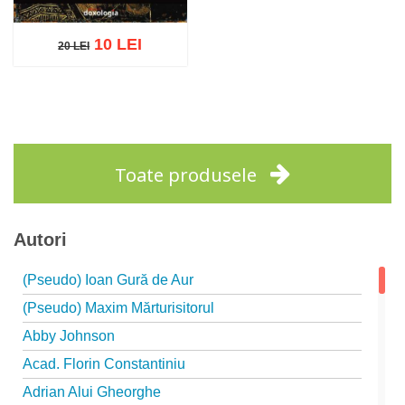
10 LEI
20 LEI
20 LEI
Adaugă în coș
Wishlist
Toate produsele
Autori
(Pseudo) Ioan Gură de Aur
(Pseudo) Maxim Mărturisitorul
Abby Johnson
Acad. Florin Constantiniu
Adrian Alui Gheorghe