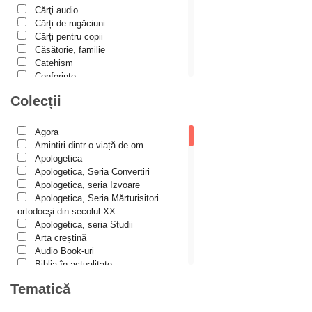
Cărţi audio
Alina Ana Nistor
Cărți de rugăciuni
Alphonse de LAMARTINE
Cărți pentru copii
Căsătorie, familie
Amy Parker
Catehism
Conferințe
Ana Iacov
Cuvinte duhovniceşti
Colecții
Ana-Lorina Iacob
Dicționare
Dogmatică
Anastasiya Sokolova
Filocalia
Agora
International Orthodox Theological
Anca Apostol
Amintiri dintr-o viață de om
Association
Apologetica
Anca Vasiliu
Istoria Bisericii
Apologetica, Seria Convertiri
Lecturi motivaționale
Apologetica, seria Izvoare
Andreea Ogăraru
Liturgică şi Pastorală
Apologetica, Seria Mărturisitori
Andreea și Ana Maria Lemnaru
Muzică bisericească
ortodocşi din secolul XX
Pateric
Apologetica, seria Studii
Andrei Dîrlău
Patristică
Arta creștină
Pelerinaje/Turism
Andrei Macar
Audio Book-uri
Poezie și proză creștină
Biblia în actualitate
Andrew Stephen Damick
Predici/Omilii
Biblioteca Paisiană – Seria
Tematică
Psihoterapie ortodoxă
Antologie psaltică
Anthony Stehlin
Religie, știință, filosofie
Biblioteca Paisiană – Seria