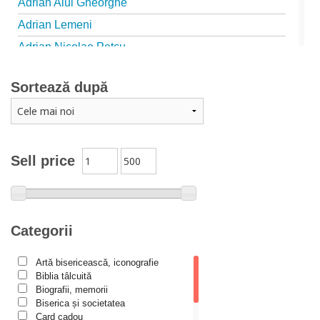
Adrian Alui Gheorghe
Adrian Lemeni
Adrian Nicolae Petcu
Adrian Papahagi
Sortează după
Adriana Petrescu
Alexandra Rotariu
Alexandra Schmalzbach
Alexandru Creţu
Sell price
Alexandru Elian
Alexandru Huțanu
Alexandru Lascarov-Moldovanu
Categorii
Alexandru Mihăilă
Artă bisericească, iconografie
Alexandru Rădescu
Biblia tâlcuită
Alexandru Tkacenko
Biografii, memorii
Biserica și societatea
Alexis Torrance
Card cadou