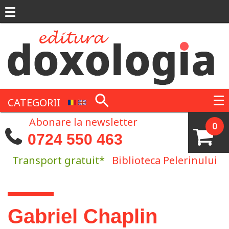
Mergi la conţinutul principal
CATEGORII
Abonare la newsletter
0
0724 550 463
Transport gratuit*
Biblioteca Pelerinului
Eşti aici
Gabriel Chaplin