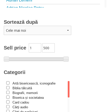
Adrian Lemeni
Adrian Nicolae Petcu
Adrian Papahagi
Sortează după
Adriana Petrescu
Alexandra Rotariu
Alexandra Schmalzbach
Alexandru Creţu
Sell price
Alexandru Elian
Alexandru Huțanu
Alexandru Lascarov-Moldovanu
Categorii
Alexandru Mihăilă
Artă bisericească, iconografie
Alexandru Rădescu
Biblia tâlcuită
Alexandru Tkacenko
Biografii, memorii
Biserica și societatea
Alexis Torrance
Card cadou
Cărţi audio
Alina Ana Nistor
Cărți de rugăciuni