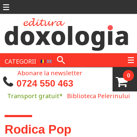
Mergi la conţinutul principal
CATEGORII
Abonare la newsletter
0
0724 550 463
Transport gratuit*
Biblioteca Pelerinului
Eşti aici
Rodica Pop