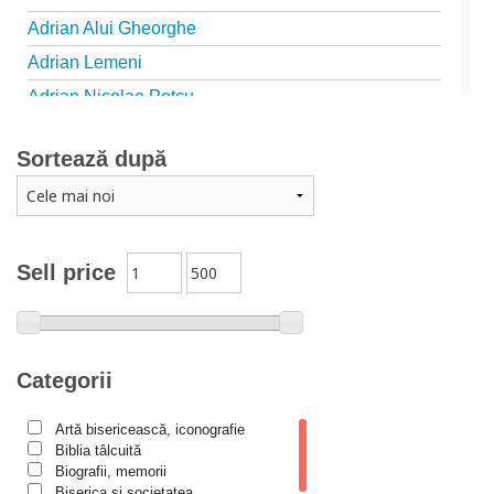
Adrian Alui Gheorghe
Adrian Lemeni
Adrian Nicolae Petcu
Adrian Papahagi
Sortează după
Adriana Petrescu
Alexandra Rotariu
Alexandra Schmalzbach
Alexandru Creţu
Sell price
Alexandru Elian
Alexandru Huțanu
Alexandru Lascarov-Moldovanu
Categorii
Alexandru Mihăilă
Artă bisericească, iconografie
Alexandru Rădescu
Biblia tâlcuită
Alexandru Tkacenko
Biografii, memorii
Biserica și societatea