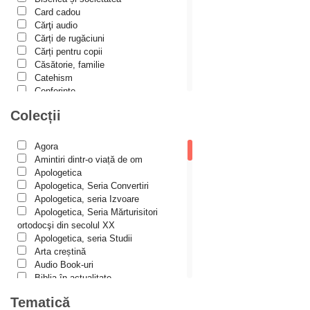
Alexis Torrance
Card cadou
Cărţi audio
Alina Ana Nistor
Cărți de rugăciuni
Alphonse de LAMARTINE
Cărți pentru copii
Căsătorie, familie
Amy Parker
Catehism
Conferințe
Ana Iacov
Cuvinte duhovniceşti
Colecții
Ana-Lorina Iacob
Dicționare
Dogmatică
Anastasiya Sokolova
Filocalia
Agora
International Orthodox Theological
Anca Apostol
Amintiri dintr-o viață de om
Association
Apologetica
Anca Vasiliu
Istoria Bisericii
Apologetica, Seria Convertiri
Lecturi motivaționale
Apologetica, seria Izvoare
Andreea Ogăraru
Liturgică şi Pastorală
Apologetica, Seria Mărturisitori
Andreea și Ana Maria Lemnaru
Muzică bisericească
ortodocşi din secolul XX
Pateric
Apologetica, seria Studii
Andrei Dîrlău
Patristică
Arta creștină
Pelerinaje/Turism
Andrei Macar
Audio Book-uri
Poezie și proză creștină
Biblia în actualitate
Andrew Stephen Damick
Predici/Omilii
Biblioteca Paisiană – Seria
Tematică
Psihoterapie ortodoxă
Antologie psaltică
Anthony Stehlin