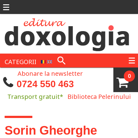
Mergi la conţinutul principal
CATEGORII
Abonare la newsletter
0
0724 550 463
Transport gratuit*
Biblioteca Pelerinului
Eşti aici
Sorin Gheorghe