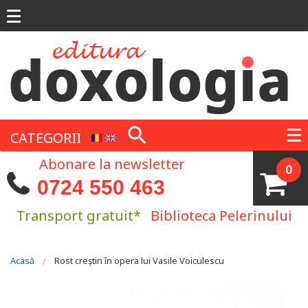
Mergi la conţinutul principal
CATEGORII
Abonare la newsletter
0
0724 550 463
Transport gratuit*
Biblioteca Pelerinului
Eşti aici
Acasă
Rost creștin în opera lui Vasile Voiculescu