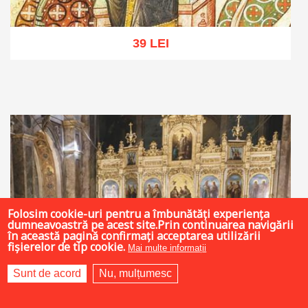
39 LEI
Adaugă în coș
Wishlist
Folosim cookie-uri pentru a îmbunătăți experiența
dumneavoastră pe acest site.Prin continuarea navigării
în această pagină confirmați acceptarea utilizării
fișierelor de tip cookie.
Mai multe informații
Sunt de acord
Nu, mulțumesc