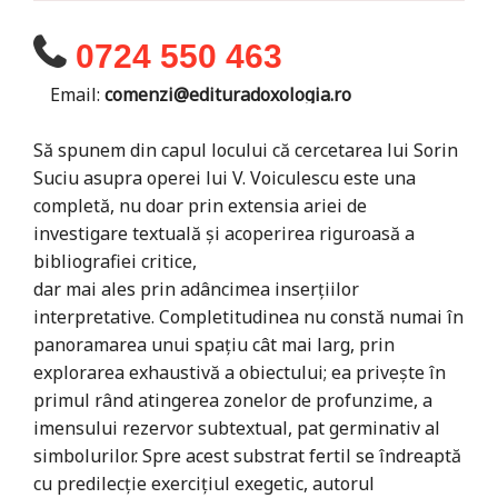
0724 550 463
Email:
comenzi@edituradoxologia.ro
Să spunem din capul locului că cercetarea lui Sorin
Suciu asupra operei lui V. Voiculescu este una
completă, nu doar prin extensia ariei de
investigare textuală şi acoperirea riguroasă a
bibliografiei critice,
dar mai ales prin adâncimea inserţiilor
interpretative. Completitudinea nu constă numai în
panoramarea unui spaţiu cât mai larg, prin
explorarea exhaustivă a obiectului; ea priveşte în
primul rând atingerea zonelor de profunzime, a
imensului rezervor subtextual, pat germinativ al
simbolurilor. Spre acest substrat fertil se îndreaptă
cu predilecţie exerciţiul exegetic, autorul