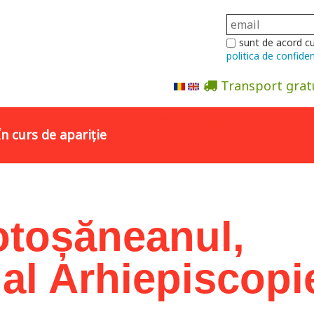
sunt de acord c
politica de confiden
Transport grat
Abonare la newsletter
În curs de apariție
otoșăneanul,
al Arhiepiscopi