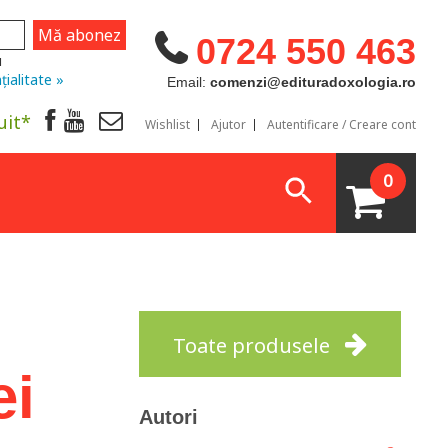
0724 550 463
u
țialitate »
Email:
comenzi@edituradoxologia.ro
uit*
Wishlist
Ajutor
Autentificare / Creare cont
0
Toate produsele
ei
Autori