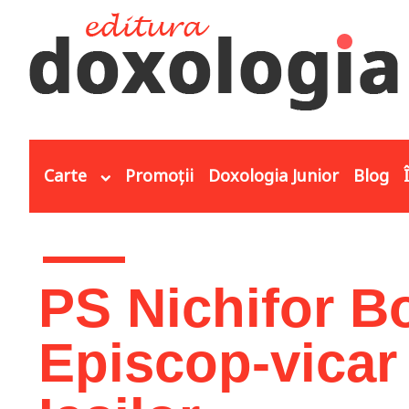
Mergi la conţinutul principal
Carte
Promoții
Doxologia Junior
Blog
Eşti aici
PS Nichifor B
Episcop-vicar 