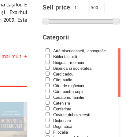
a Iaşilor. E
Moldovanu
Sell price
 şi Exarhul
Alexandru Mihăilă
n 2009. Este
Alexandru Rădescu
Alexandru Tkacenko
Categorii
Alexis Torrance
Artă bisericească, iconografie
Alina Ana Nistor
i mai mult
+
Biblia tâlcuită
Alphonse de LAMARTINE
Biografii, memorii
Biserica și societatea
Amy Parker
Card cadou
Cărţi audio
Ana Iacov
Cărți de rugăciuni
Ana-Lorina Iacob
Cărți pentru copii
Căsătorie, familie
Anastasiya Sokolova
Catehism
Anca Apostol
Conferințe
Cuvinte duhovniceşti
Anca Vasiliu
Dicționare
Dogmatică
Andreea Ogăraru
Filocalia