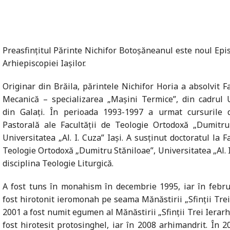
Preasfințitul Părinte Nichifor Botoșăneanul este noul Epis
Arhiepiscopiei Iașilor.
Originar din Brăila, părintele Nichifor Horia a absolvit F
Mecanică – specializarea „Maşini Termice”, din cadrul U
din Galaţi. În perioada 1993-1997 a urmat cursurile 
Pastorală ale Facultăţii de Teologie Ortodoxă „Dumitru 
Universitatea „Al. I. Cuza” Iaşi. A susținut doctoratul la F
Teologie Ortodoxă „Dumitru Stăniloae”, Universitatea „Al. I.
disciplina Teologie Liturgică.
A fost tuns în monahism în decembrie 1995, iar în febru
fost hirotonit ieromonah pe seama Mănăstirii „Sfinții Trei 
2001 a fost numit egumen al Mănăstirii „Sfinții Trei Ierarhi
fost hirotesit protosinghel, iar în 2008 arhimandrit. În 2