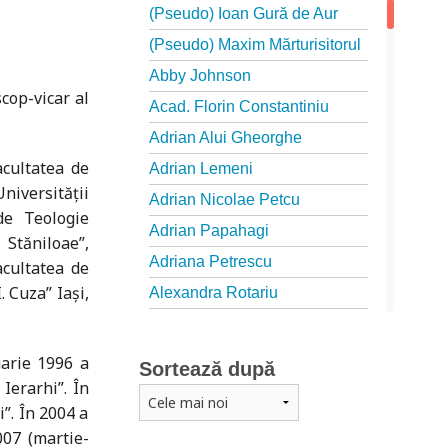
(Pseudo) Ioan Gură de Aur
(Pseudo) Maxim Mărturisitorul
Abby Johnson
cop-vicar al
Acad. Florin Constantiniu
Adrian Alui Gheorghe
acultatea de
Adrian Lemeni
niversităţii
Adrian Nicolae Petcu
de Teologie
Adrian Papahagi
Stăniloae”,
Adriana Petrescu
acultatea de
 Cuza” Iaşi,
Alexandra Rotariu
Alexandra Schmalzbach
Alexandru Creţu
arie 1996 a
Sortează după
Ierarhi”. În
Alexandru Elian
”. În 2004 a
Alexandru Huțanu
007 (martie-
Alexandru Lascarov-