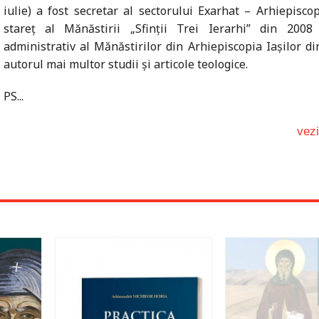
iulie) a fost secretar al sectorului Exarhat – Arhiepiscopi
stareţ al Mănăstirii „Sfinții Trei Ierarhi” din 2008
administrativ al Mănăstirilor din Arhiepiscopia Iaşilor di
autorul mai multor studii şi articole teologice.
PS...
vez