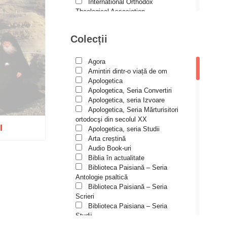
Andreea și Ana Maria
International Orthodox
Lemnaru
Theological Association
Istoria Bisericii
Andrei Dîrlău
Lecturi motivaționale
Colecții
Andrei Macar
Liturgică şi Pastorală
Muzică bisericească
Andrew Stephen Damick
Pateric
Agora
Patristică
Anthony Stehlin
Amintiri dintr-o viață de om
Pelerinaje/Turism
Apologetica
Araz Veliev
Poezie și proză creștină
Apologetica, Seria Convertiri
Predici/Omilii
Apologetica, seria Izvoare
Arhid. dr. Iulian-Ciprian Rusu
Psihoterapie ortodoxă
Apologetica, Seria Mărturisitori
Religie, știință, filosofie
Arhid. John Chryssavgis
ortodocşi din secolul XX
I
Sănătate/Stil de viaţă
Apologetica, seria Studii
Arhid. Laurean Mircea
Spiritualitate ortodoxă
Arta creștină
Studii
Audio Book-uri
izat
Arhid. lect. univ. dr. Adrian-
Vieți de sfinți
Sorin Mihalache
Biblia în actualitate
Biblioteca Paisiană – Seria
Arhidiacon Alexandru Grigoraș
Antologie psaltică
Biblioteca Paisiană – Seria
Arhim. Athanasie
Scrieri
Stavrovouniotul
Biblioteca Paisiana – Seria
Arhim. Clement Haralam
Studii
Biblioteca Paisiană – Seria