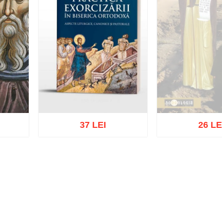
37 LEI
26 LE
Stoc epu
ist
Adaugă în coș
Wishlist