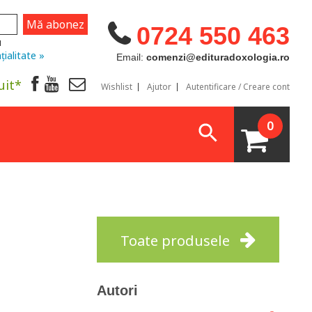
0724 550 463
u
țialitate »
Email:
comenzi@edituradoxologia.ro
uit*
Wishlist
Ajutor
Autentificare / Creare cont
0
Toate produsele
Autori