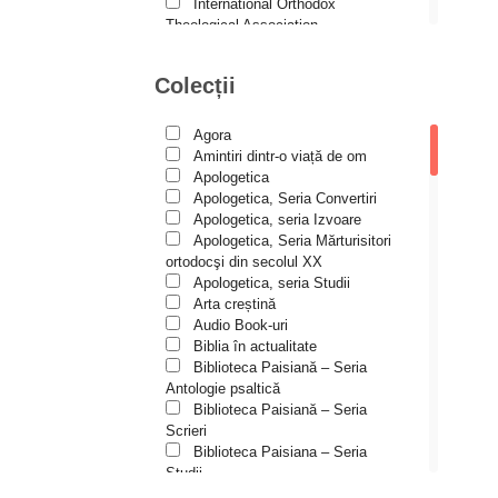
Andreea și Ana Maria
International Orthodox
Lemnaru
Theological Association
Istoria Bisericii
Andrei Dîrlău
Lecturi motivaționale
Colecții
Andrei Macar
Liturgică şi Pastorală
Muzică bisericească
Andrew Stephen Damick
Pateric
Agora
Patristică
Anthony Stehlin
Amintiri dintr-o viață de om
Pelerinaje/Turism
Apologetica
Araz Veliev
Poezie și proză creștină
Apologetica, Seria Convertiri
Predici/Omilii
Apologetica, seria Izvoare
Arhid. dr. Iulian-Ciprian Rusu
Psihoterapie ortodoxă
Apologetica, Seria Mărturisitori
Religie, știință, filosofie
Arhid. John Chryssavgis
ortodocşi din secolul XX
Sănătate/Stil de viaţă
Apologetica, seria Studii
Arhid. Laurean Mircea
Spiritualitate ortodoxă
Arta creștină
Studii
Audio Book-uri
Arhid. lect. univ. dr. Adrian-
Vieți de sfinți
Sorin Mihalache
Biblia în actualitate
Biblioteca Paisiană – Seria
Arhidiacon Alexandru Grigoraș
Antologie psaltică
Biblioteca Paisiană – Seria
Arhim. Athanasie
Scrieri
Stavrovouniotul
Biblioteca Paisiana – Seria
Arhim. Clement Haralam
Studii
Biblioteca Paisiană – Seria