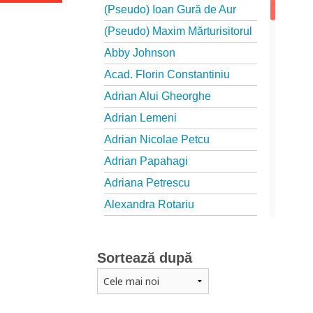
(Pseudo) Ioan Gură de Aur
(Pseudo) Maxim Mărturisitorul
Abby Johnson
Acad. Florin Constantiniu
Adrian Alui Gheorghe
Adrian Lemeni
Adrian Nicolae Petcu
Adrian Papahagi
Adriana Petrescu
Alexandra Rotariu
Alexandra Schmalzbach
Alexandru Creţu
Sortează după
Alexandru Elian
Alexandru Huțanu
Alexandru Lascarov-