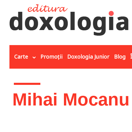
Mergi la conţinutul principal
Carte
Promoții
Doxologia Junior
Blog
Eşti aici
Mihai Mocanu