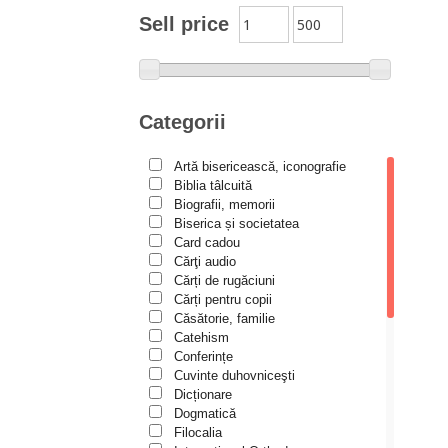
Moldovanu
Sell price
Alexandru Mihăilă
Alexandru Rădescu
Alexandru Tkacenko
Categorii
Alexis Torrance
Artă bisericească, iconografie
Alina Ana Nistor
Biblia tâlcuită
Alphonse de LAMARTINE
Biografii, memorii
Biserica și societatea
Amy Parker
Card cadou
Cărţi audio
Ana Iacov
Cărți de rugăciuni
Ana-Lorina Iacob
Cărți pentru copii
Căsătorie, familie
Anastasiya Sokolova
Catehism
Anca Apostol
Conferințe
Cuvinte duhovniceşti
Anca Vasiliu
Dicționare
Dogmatică
Andreea Ogăraru
Filocalia