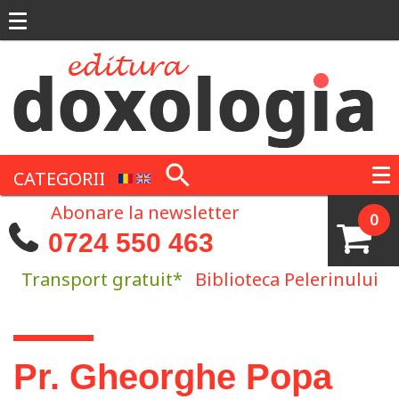
Mergi la conţinutul principal
CATEGORII
Abonare la newsletter
0
0724 550 463
Transport gratuit*
Biblioteca Pelerinului
Eşti aici
Pr. Gheorghe Popa