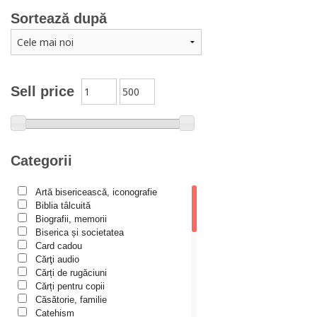
Adrian Papahagi
Sortează după
Adriana Petrescu
Alexandra Rotariu
Alexandra Schmalzbach
Alexandru Creţu
Sell price
Alexandru Elian
Alexandru Huțanu
Alexandru Lascarov-Moldovanu
Categorii
Alexandru Mihăilă
Artă bisericească, iconografie
Alexandru Rădescu
Biblia tâlcuită
Alexandru Tkacenko
Biografii, memorii
Biserica și societatea
Alexis Torrance
Card cadou
Cărţi audio
Alina Ana Nistor
Cărți de rugăciuni
Alphonse de LAMARTINE
Cărți pentru copii
Căsătorie, familie
Amy Parker
Catehism