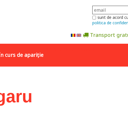
sunt de acord c
politica de confiden
Transport grat
Abonare la newsletter
În curs de apariție
garu