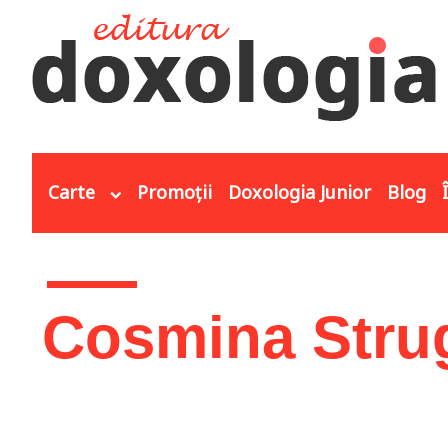
Mergi la conţinutul principal
Carte
Promoții
Doxologia Junior
Blog
Eşti aici
Cosmina Stru