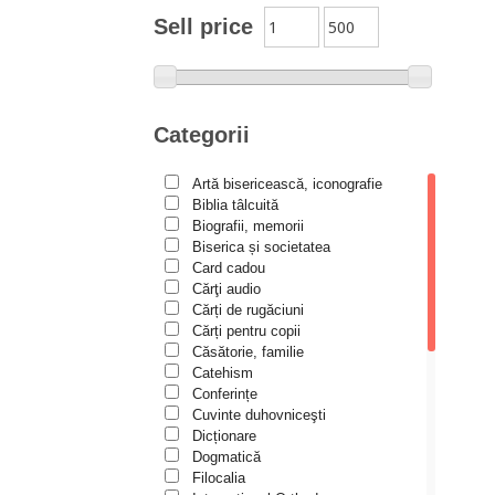
Moldovanu
Sell price
Alexandru Mihăilă
Alexandru Rădescu
Alexandru Tkacenko
Categorii
Alexis Torrance
Artă bisericească, iconografie
Alina Ana Nistor
Biblia tâlcuită
Alphonse de LAMARTINE
Biografii, memorii
Biserica și societatea
Amy Parker
Card cadou
Cărţi audio
Ana Iacov
Cărți de rugăciuni
Ana-Lorina Iacob
Cărți pentru copii
Căsătorie, familie
Anastasiya Sokolova
Catehism
Anca Apostol
Conferințe
Cuvinte duhovniceşti
Anca Vasiliu
Dicționare
Dogmatică
Andreea Ogăraru
Filocalia