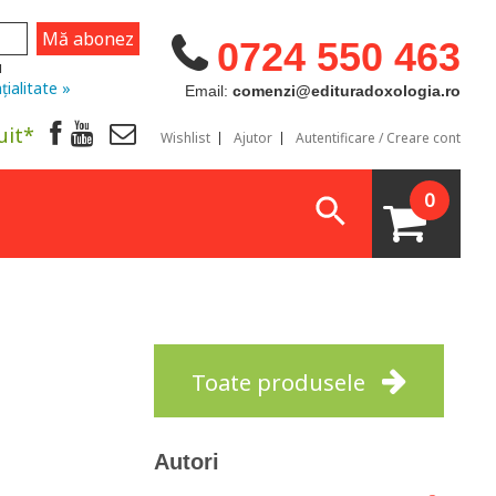
0724 550 463
u
țialitate »
Email:
comenzi@edituradoxologia.ro
uit*
Wishlist
Ajutor
Autentificare / Creare cont
0
Toate produsele
Autori