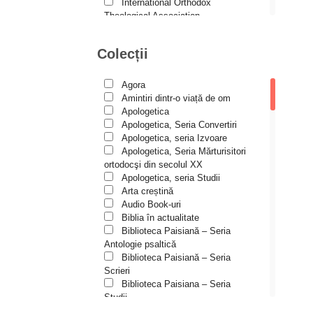
Andreea și Ana Maria
International Orthodox
Lemnaru
Theological Association
Istoria Bisericii
Andrei Dîrlău
Lecturi motivaționale
Colecții
Andrei Macar
Liturgică şi Pastorală
Muzică bisericească
Andrew Stephen Damick
Pateric
Agora
Patristică
Anthony Stehlin
Amintiri dintr-o viață de om
Pelerinaje/Turism
Apologetica
Araz Veliev
Poezie și proză creștină
Apologetica, Seria Convertiri
Predici/Omilii
Apologetica, seria Izvoare
Arhid. dr. Iulian-Ciprian Rusu
Psihoterapie ortodoxă
Apologetica, Seria Mărturisitori
Religie, știință, filosofie
Arhid. John Chryssavgis
ortodocşi din secolul XX
Sănătate/Stil de viaţă
Apologetica, seria Studii
Arhid. Laurean Mircea
Spiritualitate ortodoxă
Arta creștină
Studii
Audio Book-uri
Arhid. lect. univ. dr. Adrian-
Vieți de sfinți
Sorin Mihalache
Biblia în actualitate
Biblioteca Paisiană – Seria
Arhidiacon Alexandru Grigoraș
Antologie psaltică
Biblioteca Paisiană – Seria
Arhim. Athanasie
Scrieri
Stavrovouniotul
Biblioteca Paisiana – Seria
Arhim. Clement Haralam
Studii
Biblioteca Paisiană – Seria