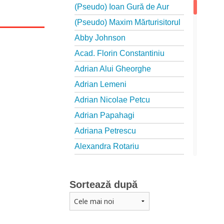
(Pseudo) Ioan Gură de Aur
(Pseudo) Maxim Mărturisitorul
Abby Johnson
Acad. Florin Constantiniu
Adrian Alui Gheorghe
Adrian Lemeni
Adrian Nicolae Petcu
Adrian Papahagi
Adriana Petrescu
Alexandra Rotariu
Alexandra Schmalzbach
Alexandru Creţu
Sortează după
Alexandru Elian
Alexandru Huțanu
Alexandru Lascarov-