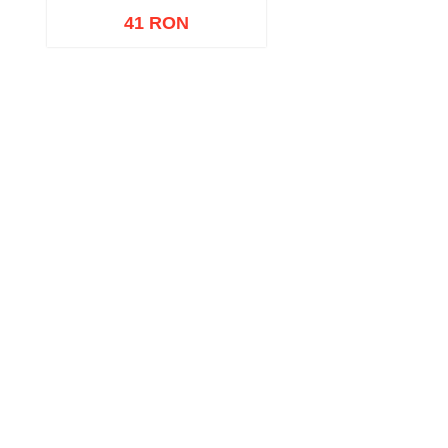
41 RON
Adaugă în coș
Wishlist