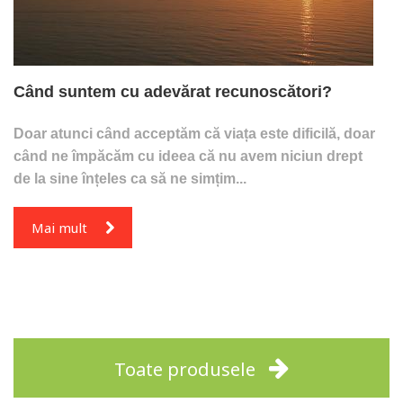
Când suntem cu adevărat recunoscători?
Doar atunci când acceptăm că viața este dificilă, doar
când ne împăcăm cu ideea că nu avem niciun drept
de la sine înțeles ca să ne simțim...
Mai mult
Toate produsele