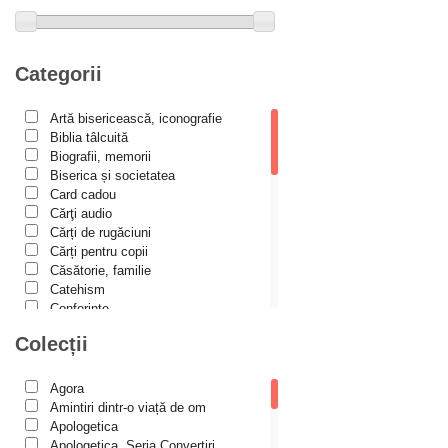
Alexandru Elian
Alexandru Huțanu
Alexandru Lascarov-Moldovanu
Categorii
Alexandru Mihăilă
Artă bisericească, iconografie
Alexandru Rădescu
Biblia tâlcuită
Alexandru Tkacenko
Biografii, memorii
Biserica și societatea
Alexis Torrance
Card cadou
Cărţi audio
Alina Ana Nistor
Cărți de rugăciuni
Alphonse de LAMARTINE
Cărți pentru copii
Căsătorie, familie
Amy Parker
Catehism
Conferințe
Ana Iacov
Cuvinte duhovniceşti
Colecții
Ana-Lorina Iacob
Dicționare
Dogmatică
Anastasiya Sokolova
Filocalia
Agora
International Orthodox Theological
Anca Apostol
Amintiri dintr-o viață de om
Association
Apologetica
Anca Vasiliu
Istoria Bisericii
Apologetica, Seria Convertiri