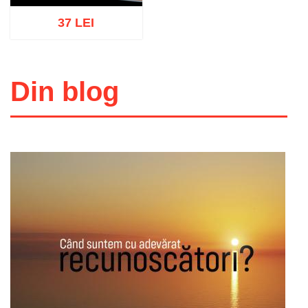
37 LEI
Din blog
Adaugă în coș
Wishlist