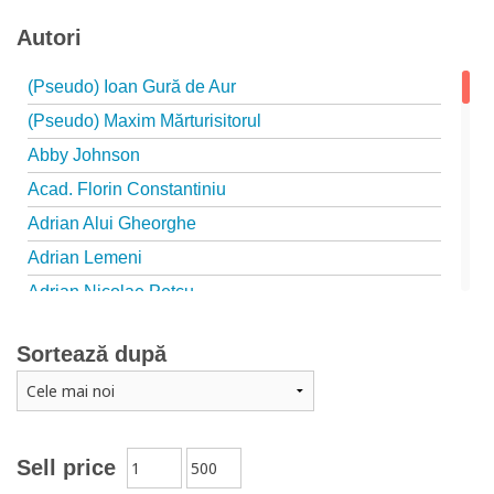
Autori
(Pseudo) Ioan Gură de Aur
(Pseudo) Maxim Mărturisitorul
Abby Johnson
Acad. Florin Constantiniu
Adrian Alui Gheorghe
Adrian Lemeni
Adrian Nicolae Petcu
Adrian Papahagi
Sortează după
Adriana Petrescu
Alexandra Rotariu
Alexandra Schmalzbach
Alexandru Creţu
Sell price