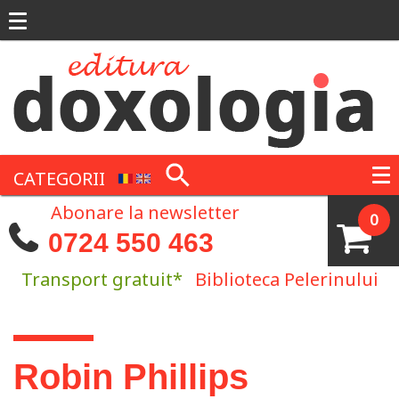
Mergi la conţinutul principal
CATEGORII
Abonare la newsletter
0
0724 550 463
Transport gratuit*
Biblioteca Pelerinului
Eşti aici
Robin Phillips