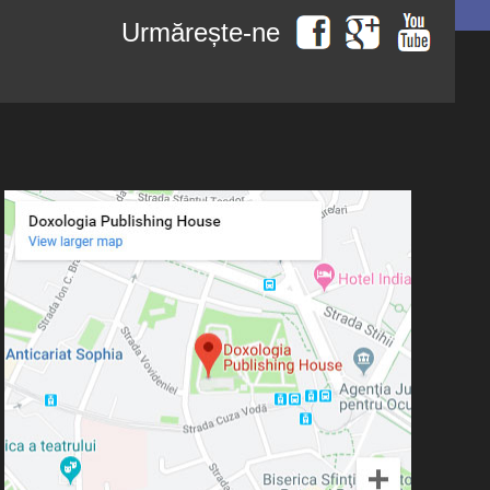
Asist. univ. dr. Ilche Micevski-
Seria de autor Dumitru Vacariu
Ignat
Urmărește-ne
Seria de autor Ionel
Ungureanu
Athanasios Katigas
Seria de autor Mitropolitul
Augustin Ioan
Antonie de Suroj
Seria de autor Mitropolitul
Augustine Casiday
Ierótheos al Nafpaktosului
Seria de autor Monahia Siluana
Aurelian Silvestru
Vlad
Averchie Tauşev
Seria de autor Neofit, Mitropolit
de Morfu
Avva Isaia Pustnicul
Seria de autor Părintele Placide
Avva Iulian Pomerius
Deseille
Seria de autor Pr. Dimitrie
Basil Essey, Episcop de
Bejan
Wichita
Seria de autor Pr. Liviu Petcu
Seria de autor Pr. Sever
Bev Cooke
Negrescu
Brad S. Gregory
Seria de autor Sfântul Nectarie
de Eghina
Brandon GALLAHER
Seria de autor Spiridon
Brian E. Daley
Vangheli
Studia Theologica Doctoralia
Bruce V. Foltz