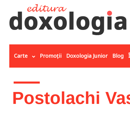
Mergi la conţinutul principal
Carte
Promoții
Doxologia Junior
Blog
Eşti aici
Postolachi Vas