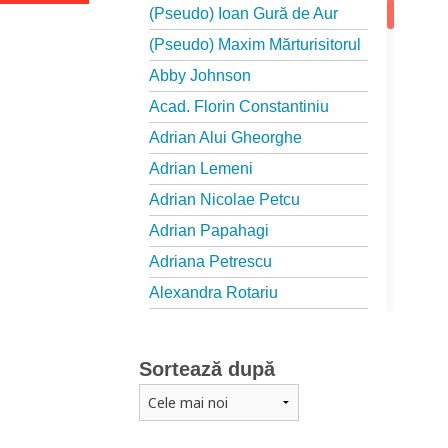
(Pseudo) Ioan Gură de Aur
(Pseudo) Maxim Mărturisitorul
Abby Johnson
Acad. Florin Constantiniu
Adrian Alui Gheorghe
Adrian Lemeni
Adrian Nicolae Petcu
Adrian Papahagi
Adriana Petrescu
Alexandra Rotariu
Alexandra Schmalzbach
Alexandru Creţu
Sortează după
Alexandru Elian
Alexandru Huțanu
Alexandru Lascarov-