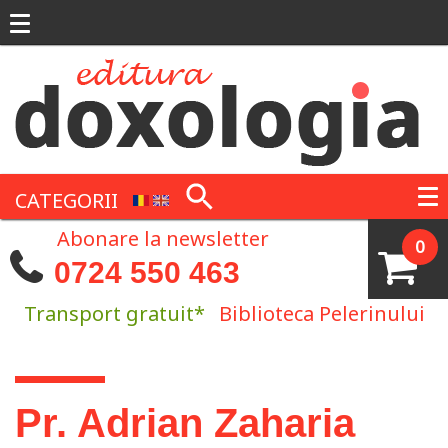
Mergi la conţinutul principal
CATEGORII
Abonare la newsletter
0
0724 550 463
Transport gratuit*
Biblioteca Pelerinului
Eşti aici
Pr. Adrian Zaharia