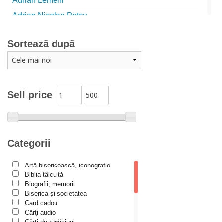
Adrian Lemeni
Adrian Nicolae Petcu
Adrian Papahagi
Sortează după
Adriana Petrescu
Alexandra Rotariu
Alexandra Schmalzbach
Alexandru Creţu
Sell price
Alexandru Elian
Alexandru Huțanu
Alexandru Lascarov-Moldovanu
Categorii
Alexandru Mihăilă
Artă bisericească, iconografie
Alexandru Rădescu
Biblia tâlcuită
Alexandru Tkacenko
Biografii, memorii
Biserica și societatea
Alexis Torrance
Card cadou
Cărţi audio
Alina Ana Nistor
Cărți de rugăciuni