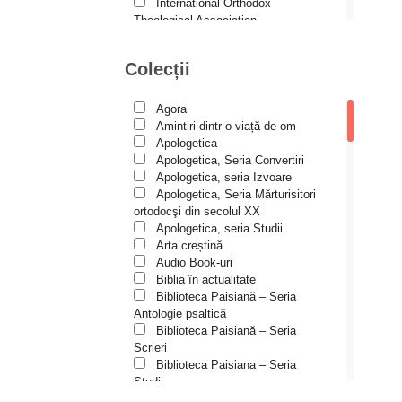
Andreea și Ana Maria
International Orthodox
Lemnaru
Theological Association
Istoria Bisericii
Andrei Dîrlău
Lecturi motivaționale
Colecții
Andrei Macar
Liturgică şi Pastorală
Muzică bisericească
Andrew Stephen Damick
Pateric
Agora
Patristică
Anthony Stehlin
Amintiri dintr-o viață de om
Pelerinaje/Turism
Apologetica
Araz Veliev
Poezie și proză creștină
Apologetica, Seria Convertiri
Predici/Omilii
Apologetica, seria Izvoare
Arhid. dr. Iulian-Ciprian Rusu
Psihoterapie ortodoxă
Apologetica, Seria Mărturisitori
Religie, știință, filosofie
Arhid. John Chryssavgis
ortodocşi din secolul XX
Sănătate/Stil de viaţă
Apologetica, seria Studii
Arhid. Laurean Mircea
Spiritualitate ortodoxă
Arta creștină
Studii
Audio Book-uri
Arhid. lect. univ. dr. Adrian-
Vieți de sfinți
Sorin Mihalache
Biblia în actualitate
Biblioteca Paisiană – Seria
Arhidiacon Alexandru Grigoraș
Antologie psaltică
Biblioteca Paisiană – Seria
Arhim. Athanasie
Scrieri
Stavrovouniotul
Biblioteca Paisiana – Seria
Arhim. Clement Haralam
Studii
Biblioteca Paisiană – Seria