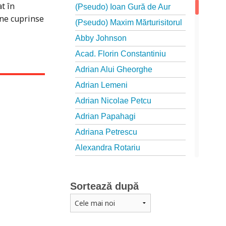
t în
(Pseudo) Ioan Gură de Aur
one cuprinse
(Pseudo) Maxim Mărturisitorul
Abby Johnson
Acad. Florin Constantiniu
Adrian Alui Gheorghe
Adrian Lemeni
Adrian Nicolae Petcu
Adrian Papahagi
Adriana Petrescu
Alexandra Rotariu
Alexandra Schmalzbach
Alexandru Creţu
Sortează după
Alexandru Elian
Alexandru Huțanu
Alexandru Lascarov-