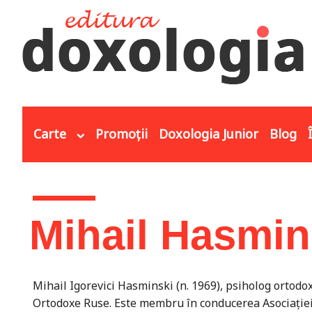
Mergi la conţinutul principal
Carte
Promoții
Doxologia Junior
Blog
Eşti aici
Mihail Hasmin
Mihail Igorevici Hasminski (n. 1969), psiholog ortodox
Ortodoxe Ruse. Este membru în conducerea Asociației 