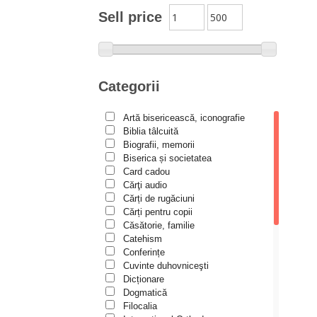
Moldovanu
Sell price
Alexandru Mihăilă
Alexandru Rădescu
Alexandru Tkacenko
Categorii
Alexis Torrance
Artă bisericească, iconografie
Alina Ana Nistor
Biblia tâlcuită
Alphonse de LAMARTINE
Biografii, memorii
Biserica și societatea
Amy Parker
Card cadou
Cărţi audio
Ana Iacov
Cărți de rugăciuni
Ana-Lorina Iacob
Cărți pentru copii
Căsătorie, familie
Anastasiya Sokolova
Catehism
Anca Apostol
Conferințe
Cuvinte duhovniceşti
Anca Vasiliu
Dicționare
Dogmatică
Andreea Ogăraru
Filocalia