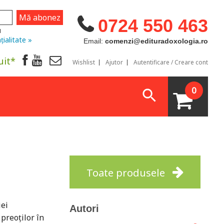
0724 550 463
u
țialitate »
Email:
comenzi@edituradoxologia.ro
uit*
Wishlist
Ajutor
Autentificare / Creare cont
0
Toate produsele
iei
Autori
preoților în