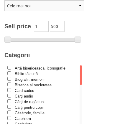
Alexandra Rotariu
Alexandra Schmalzbach
Alexandru Creţu
Sell price
Alexandru Elian
Alexandru Huțanu
Alexandru Lascarov-Moldovanu
Categorii
Alexandru Mihăilă
Artă bisericească, iconografie
Alexandru Rădescu
Biblia tâlcuită
Alexandru Tkacenko
Biografii, memorii
Biserica și societatea
Alexis Torrance
Card cadou
Cărţi audio
Alina Ana Nistor
Cărți de rugăciuni
Alphonse de LAMARTINE
Cărți pentru copii
Căsătorie, familie
Amy Parker
Catehism
Conferințe
Ana Iacov
Cuvinte duhovniceşti