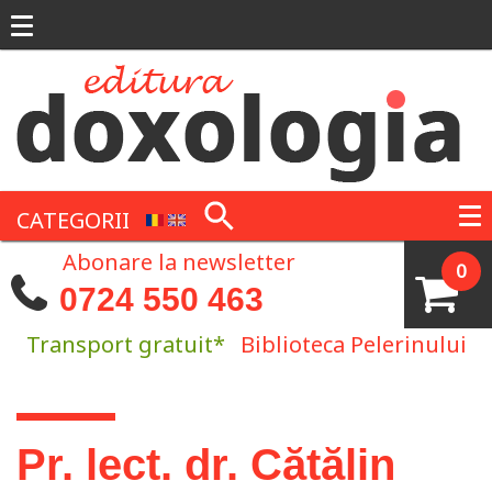
Mergi la conţinutul principal
CATEGORII
Abonare la newsletter
0
0724 550 463
Transport gratuit*
Biblioteca Pelerinului
Eşti aici
Pr. lect. dr. Cătălin