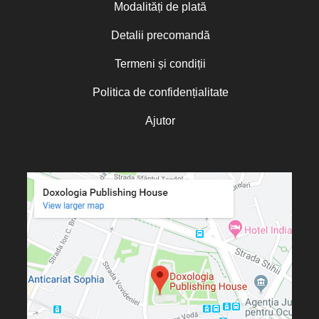
Modalități de plată
Sfântul Andrei Criteanul
Brian E. Daley
Viața în Hristos – Seria de autor
Bruce V. Foltz
Sfântul Grigorie Palama
Detalii precomandă
Viața în Hristos – Seria de autor
Caleb Shoemaker
Sfântul Neofit Zăvorâtul din Cipru
Termeni și condiții
Viața în Hristos – Seria
Calinic Arhiepiscopul
Hagiographica
Politica de confidențialitate
Camelia Poenaru
Viața în Hristos – Seria Imnografie
Contemporană
Camelia Roman
Ajutor
Viața în Hristos – Seria
Cardinalul Joseph Ratzinger
Mărgăritare
Viața în Hristos – Seria Pagini de
Carlos Beltramo Álvarez
Filocalie
Zile cu sfinți
Carmen Gabriela Lăzăreanu
„Micul Prinț”
Carmen Marian
Cassian Maria Spiridon
Cătălin Raiu
Cătălina Dănilă
Cătălina Gheorghian