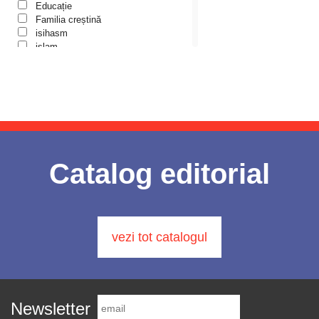
Cartea de povești
Educație
Colecția Prichindel
Arhidiacon Alexandru Grigoraș
Familia creștină
Copii în siguranță
isihasm
Arhim. Athanasie Stavrovouniotul
Copilăria copilului creștin
islam
Cuvinte către tineri
Luther
Arhim. Clement Haralam
Cuvioși stareți de la Optina
martiriu
Arhim. Cleopa Ilie
Darul lui Dumnezeu
Marturisire de Credință
Din trecutul Episcopiei Hușilor
Mărturisitori
Arhim. Dionisios Anthopoulos
Documenta Ecclesiae
Metafizică
Dogmatica
Arhim. Dosoftei Şcheul
Minuni
Duhovnicul
misiologie
Arhim. dr. Arsenie Hanganu
Dumitru Stăniloae - seria
Misiune Pastorală
Catalog editorial
Symposium
paisianism
Arhim. Elisei Nedescu
Episteme
Parenting/Creșterea copiilor
Eseu
Arhim. Emilianos Simonopetritul
Părinți duhovnicești
Historia Christiana
Pe înțelesul copiilor
Arhim. Eusebiu Giannakakis
Historia Christiana – Seria
Pocăință
Texte
vezi tot catalogul
Prigoana comunistă
Arhim. Gheorghe Kapsanis
În mijlocul Sfinților
protestantism
Arhim. Hrisant Tsachakis
Îngerașul meu
Reforma
Învățătura de credință ortodoxă pe
Rugăciune
Arhim. Hrisostom Ciuciu
înțelesul copiilor
rugaciunea inimii
Liliput
școala paisiană
Arhim. Hrisostom Rădășanu
Newsletter
Liman duhovnicesc
Sfânta Scriptură