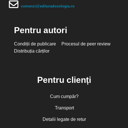
Seria de autor Mitropolitul
Ierótheos al Nafpaktosului
comenzi@edituradoxologia.ro
Arhimandritul Tihon
Seria de autor Monahia Siluana
Arsenie Papacioc
Vlad
Seria de autor Neofit, Mitropolit de
Asist. univ. dr. Ilche Micevski-Ignat
Morfu
Pentru autori
Seria de autor Părintele Placide
Athanasios Katigas
Deseille
Augustin Ioan
Condiții de publicare
Procesul de peer review
Seria de autor Pr. Dimitrie Bejan
Seria de autor Pr. Liviu Petcu
Distribuția cărților
Augustine Casiday
Seria de autor Pr. Sever
Negrescu
Aurelian Silvestru
Seria de autor Sfântul Nectarie de
Averchie Tauşev
Eghina
Seria de autor Spiridon Vangheli
Pentru clienți
Avva Isaia Pustnicul
Studia Theologica Doctoralia
Teologie & Εcologie
Avva Iulian Pomerius
Teologie bizantină
Cum cumpăr?
Basil Essey, Episcop de Wichita
Tradiția patristică în actualitate
Viața în Hristos - Seria Imnografie
Bev Cooke
Transport
bizantină
Brad S. Gregory
Viața în Hristos – Seria de autor
Detalii legate de retur
Sfântul Anastasie Sinaitul
Brandon GALLAHER
Viața în Hristos – Seria de autor