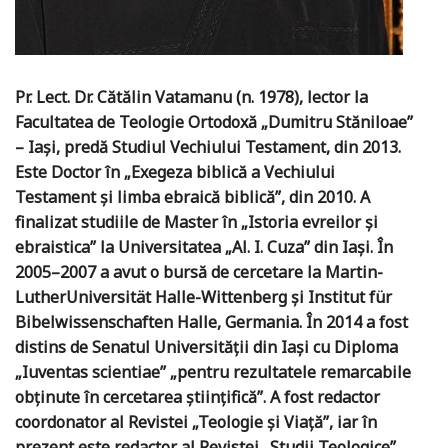
Pr. Lect. Dr. Cătălin Vatamanu (n. 1978), lector la
Facultatea de Teologie Ortodoxă „Dumitru Stăniloae”
– Iași, predă Studiul Vechiului Testament, din 2013.
Este Doctor în „Exegeza biblică a Vechiului
Testament și limba ebraică biblică”, din 2010. A
finalizat studiile de Master în „Istoria evreilor și
ebraistica” la Universitatea „Al. I. Cuza” din Iași. În
2005–2007 a avut o bursă de cercetare la Martin-
LutherUniversität Halle-Wittenberg și Institut für
Bibelwissenschaften Halle, Germania. În 2014 a fost
distins de Senatul Universității din Iași cu Diploma
„Iuventas scientiae” „pentru rezultatele remarcabile
obținute în cercetarea științifică”. A fost redactor
coordonator al Revistei „Teologie și Viață”, iar în
prezent este redactor al Revistei „Studii Teologice”.