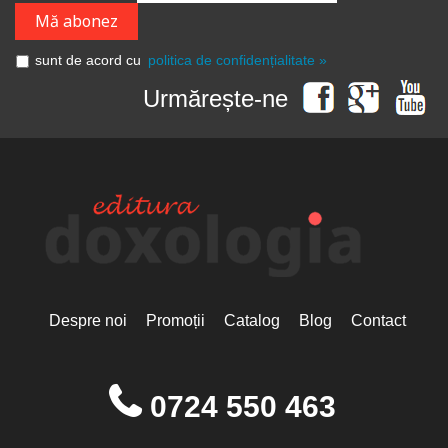
Arhim. Ioan Harpa
Părinți athoniți
Sfântul Paisie de la Neamț
Patristica – Seria Studii
Sfinte Femei
Arhim. Ioan Krestiankin
Patristica – Seria Traduceri
Sfintele Paști
sunt de acord cu
politica de confidențialitate »
Pedagogie creștină
Arhim. Ioanichie Bălan
Sfintele Taine
Pneuma
Urmărește-ne
Sfinţii închisorilor
Arhim. Iuliu Scriban
Poezie creștină
Sfinții Părinți
Primele semne
transumanism
Arhim. Iustin Câmpanu
protestantism
Resurse Pastorale
Arhim. Iustin Pârvu
Reviste
Arhim. John Chryssavgis
Romanul creștin
Scriptură, Tradiţie, Liturghie
Arhim. Luca Diaconu
Seria de autor Alexandru
Arhim. Maximos Constas
Lascarov-Moldovanu
Seria de autor Cassian Maria
Arhim. Maximos Constas
Spiridon
Seria de autor Constantin
Despre noi
Promoții
Catalog
Blog
Contact
Arhim. Melchisedec Ștefănescu
Cavarnos
Arhim. Mihail Daniliuc
Seria de autor Constantin Milică
Seria de autor Dumitru Vacariu
Arhim. Placide Deseille
Seria de autor Ionel Ungureanu
0724 550 463
Seria de autor Mitropolitul Antonie
Arhim. Vasilios Gondikakis
de Suroj
Arhim. Zaharia Zaharou