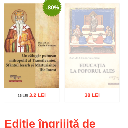
-80%
Adaugă în coș
Wishlist
Adaugă în coș
Wishlist
3.2 LEI
38 LEI
16 LEI
16 LEI
Stoc epuizat
Ediție îngrijită de
Adaugă în coș
Wishlist