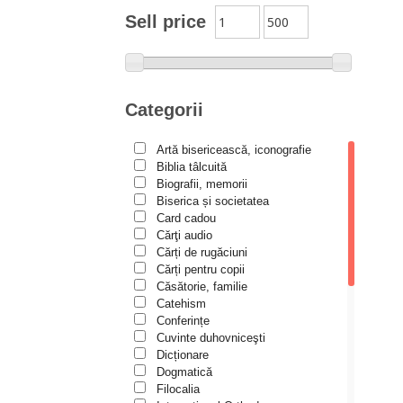
Moldovanu
Sell price
Alexandru Mihăilă
Alexandru Rădescu
Alexandru Tkacenko
Categorii
Alexis Torrance
Artă bisericească, iconografie
Alina Ana Nistor
Biblia tâlcuită
Alphonse de LAMARTINE
Biografii, memorii
Biserica și societatea
Amy Parker
Card cadou
Cărţi audio
Ana Iacov
Cărți de rugăciuni
Ana-Lorina Iacob
Cărți pentru copii
Căsătorie, familie
Anastasiya Sokolova
Catehism
Anca Apostol
Conferințe
Cuvinte duhovniceşti
Anca Vasiliu
Dicționare
Dogmatică
Andreea Ogăraru
Filocalia