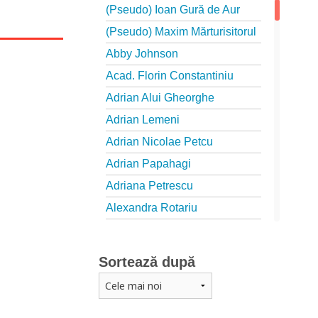
(Pseudo) Ioan Gură de Aur
(Pseudo) Maxim Mărturisitorul
Abby Johnson
Acad. Florin Constantiniu
Adrian Alui Gheorghe
Adrian Lemeni
Adrian Nicolae Petcu
Adrian Papahagi
Adriana Petrescu
Alexandra Rotariu
Alexandra Schmalzbach
Alexandru Creţu
Sortează după
Alexandru Elian
Alexandru Huțanu
Alexandru Lascarov-