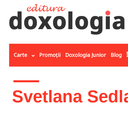
Mergi la conţinutul principal
Carte
Promoții
Doxologia Junior
Blog
Eşti aici
Svetlana Sedl