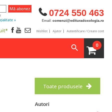
0724 550 463
u
țialitate »
Email:
comenzi@edituradoxologia.ro
uit*
Wishlist
Ajutor
Autentificare / Creare cont
0
Toate produsele
Autori