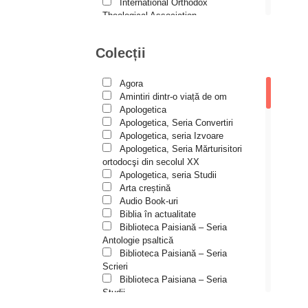
Andreea și Ana Maria
International Orthodox
Lemnaru
Theological Association
Istoria Bisericii
Andrei Dîrlău
Lecturi motivaționale
Colecții
Andrei Macar
Liturgică şi Pastorală
Muzică bisericească
Andrew Stephen Damick
Pateric
Agora
Patristică
Anthony Stehlin
Amintiri dintr-o viață de om
Pelerinaje/Turism
Apologetica
Araz Veliev
Poezie și proză creștină
Apologetica, Seria Convertiri
Predici/Omilii
Apologetica, seria Izvoare
Arhid. dr. Iulian-Ciprian Rusu
Psihoterapie ortodoxă
Apologetica, Seria Mărturisitori
Religie, știință, filosofie
Arhid. John Chryssavgis
ortodocşi din secolul XX
Sănătate/Stil de viaţă
Apologetica, seria Studii
Arhid. Laurean Mircea
Spiritualitate ortodoxă
Arta creștină
Studii
Audio Book-uri
Arhid. lect. univ. dr. Adrian-
Vieți de sfinți
Sorin Mihalache
Biblia în actualitate
Biblioteca Paisiană – Seria
Arhidiacon Alexandru Grigoraș
Antologie psaltică
Biblioteca Paisiană – Seria
Arhim. Athanasie
Scrieri
Stavrovouniotul
Biblioteca Paisiana – Seria
Arhim. Clement Haralam
Studii
Biblioteca Paisiană – Seria