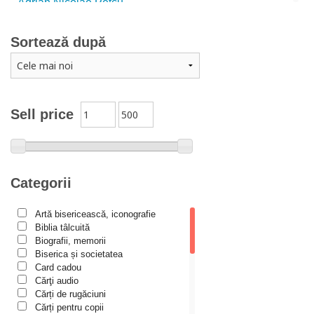
Adrian Nicolae Petcu
Adrian Papahagi
Sortează după
Adriana Petrescu
Alexandra Rotariu
Alexandra Schmalzbach
Alexandru Creţu
Sell price
Alexandru Elian
Alexandru Huțanu
Alexandru Lascarov-Moldovanu
Categorii
Alexandru Mihăilă
Artă bisericească, iconografie
Alexandru Rădescu
Biblia tâlcuită
Alexandru Tkacenko
Biografii, memorii
Biserica și societatea
Alexis Torrance
Card cadou
Cărţi audio
Alina Ana Nistor
Cărți de rugăciuni
Alphonse de LAMARTINE
Cărți pentru copii