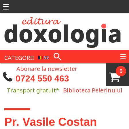
Mergi la conţinutul principal
CATEGORII
Abonare la newsletter
0
0724 550 463
Transport gratuit*
Biblioteca Pelerinului
Eşti aici
Pr. Vasile Costan