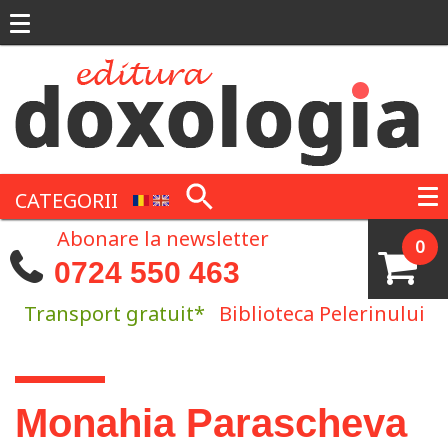
Mergi la conţinutul principal
CATEGORII
Abonare la newsletter
0
0724 550 463
Transport gratuit*
Biblioteca Pelerinului
Eşti aici
Monahia Parascheva