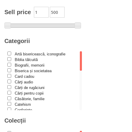
Alexandra Schmalzbach
Alexandru Creţu
Sell price
Alexandru Elian
Alexandru Huțanu
Alexandru Lascarov-Moldovanu
Categorii
Alexandru Mihăilă
Artă bisericească, iconografie
Alexandru Rădescu
Biblia tâlcuită
Alexandru Tkacenko
Biografii, memorii
Biserica și societatea
Alexis Torrance
Card cadou
Cărţi audio
Alina Ana Nistor
Cărți de rugăciuni
Alphonse de LAMARTINE
Cărți pentru copii
Căsătorie, familie
Amy Parker
Catehism
Conferințe
Ana Iacov
Cuvinte duhovniceşti
Colecții
Ana-Lorina Iacob
Dicționare
Dogmatică
Anastasiya Sokolova