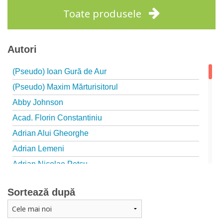
Toate produsele
Autori
(Pseudo) Ioan Gură de Aur
(Pseudo) Maxim Mărturisitorul
Abby Johnson
Acad. Florin Constantiniu
Adrian Alui Gheorghe
Adrian Lemeni
Adrian Nicolae Petcu
Adrian Papahagi
Sortează după
Adriana Petrescu
Alexandra Rotariu