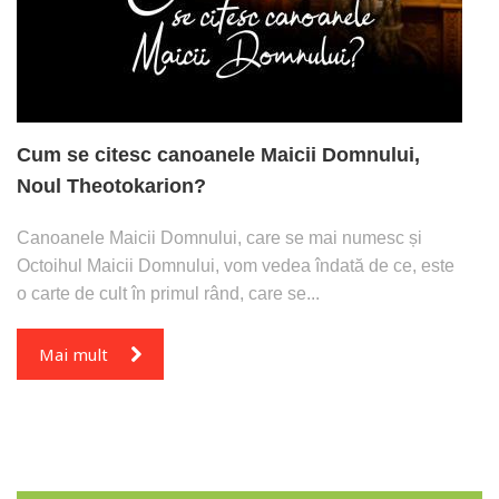
Cum se citesc canoanele Maicii Domnului,
Noul Theotokarion?
Canoanele Maicii Domnului, care se mai numesc și
Octoihul Maicii Domnului, vom vedea îndată de ce, este
o carte de cult în primul rând, care se...
Mai mult