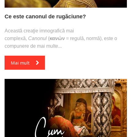
Ce este canonul de rugăciune?
Această creaţie imnografică mai
complexă,
Canonul
(
κανών
= regulă, normă), este o
compunere de mai multe...
Mai mult