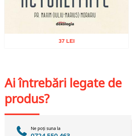
37 LEI
Adaugă în coș
Wishlist
Ai întrebări legate de
produs?
Ne poți suna la
0724 550 463