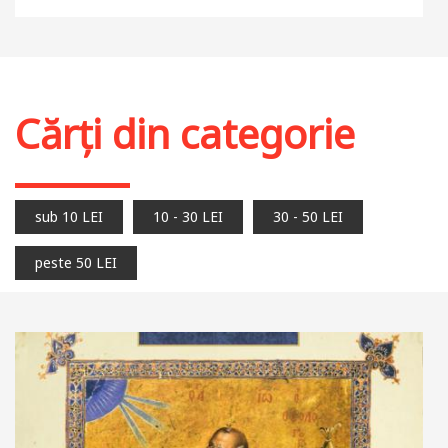
29 LEI
Stoc epuizat
Cărți din categorie
sub 10 LEI
10 - 30 LEI
30 - 50 LEI
peste 50 LEI