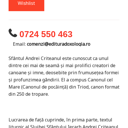
Wishlist
0724 550 463
Email:
comenzi@edituradoxologia.ro
Sfântul Andrei Criteanul este cunoscut ca unul
dintre cei mai de seamă și mai prolifici creatori de
canoane și imne, deosebite prin frumusețea formei
și profunzimea gândirii. El a compus Canonul cel
Mare (Canonul de pocăință) din Triod, canon format
din 250 de tropare.
Lucrarea de față cuprinde, în prima parte, textul
liturgic al Slujbei Sfântului Ierarh Andrei Criteanul,