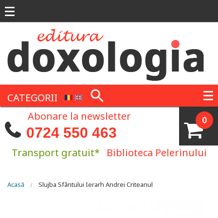
Mergi la conţinutul principal
CATEGORII
Abonare la newsletter
0
0724 550 463
Transport gratuit*
Biblioteca Pelerinului
Eşti aici
Acasă
Slujba Sfântului Ierarh Andrei Criteanul