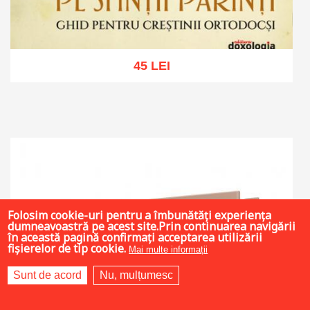
45 LEI
Adaugă în coș
Wishlist
Folosim cookie-uri pentru a îmbunătăți experiența
dumneavoastră pe acest site.Prin continuarea navigării
în această pagină confirmați acceptarea utilizării
fișierelor de tip cookie.
Mai multe informații
Sunt de acord
Nu, mulțumesc