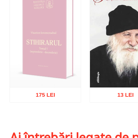
175 LEI
13 LEI
Stoc epuizat
Adaugă în coș
Wis
Ai întrebări legate de