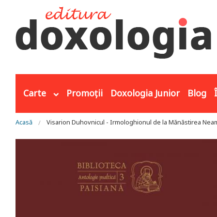
Mergi la conţinutul principal
Carte
Promoții
Doxologia Junior
Blog
Eşti aici
Acasă
Visarion Duhovnicul - Irmologhionul de la Mănăstirea Nea