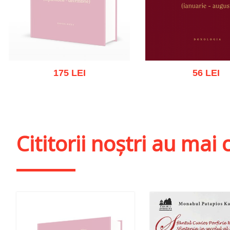
175 LEI
56 LEI
Stoc epuizat
Adaugă în coș
Wishl
Cititorii noștri au ma