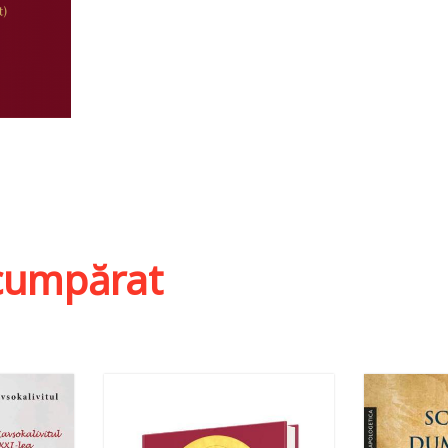
ist
i cumpărat