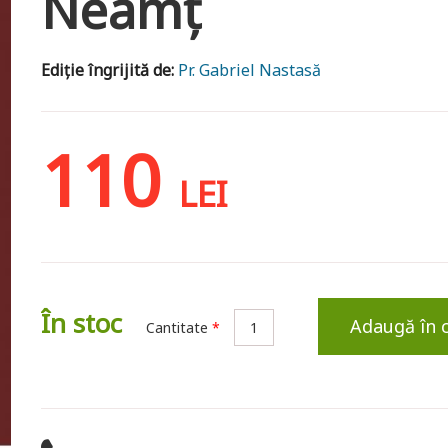
Neamț
Ediție îngrijită de:
Pr. Gabriel Nastasă
110
LEI
În stoc
Adaugă în 
Cantitate
*