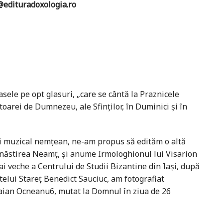
edituradoxologia.ro
le pe opt glasuri, „care se cântă la Praznicele
arei de Dumnezeu, ale Sfinților, în Duminici și în
i muzical nemțean, ne-am propus să edităm o altă
Mănăstirea Neamț, și anume Irmologhionul lui Visarion
i veche a Centrului de Studii Bizantine din Iași, după
telui Stareț Benedict Sauciuc, am fotografiat
aian Ocneanu6, mutat la Domnul în ziua de 26