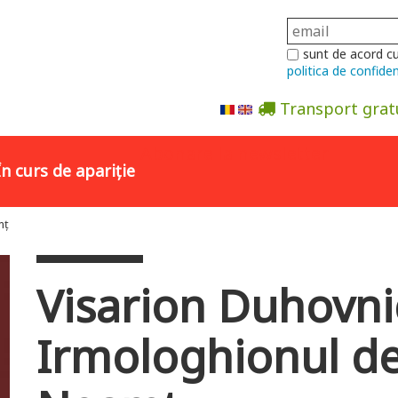
sunt de acord c
politica de confiden
Transport grat
Abonare la newsletter
În curs de apariție
mț
Visarion Duhovnic
Irmologhionul de