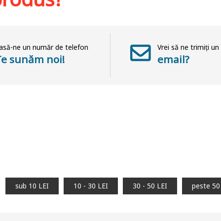
asă-ne un număr de telefon
Vrei să ne trimiți un
Te sunăm noi!
email?
sub 10 LEI
10 - 30 LEI
30 - 50 LEI
peste 50