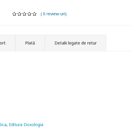
( 0 review-uri)
ort
Plată
Detalii legate de retur
tica
Editura Doxologia