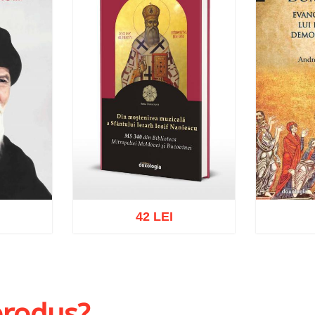
42 LEI
hlist
Adaugă în coș
Wishlist
Adaug
 produs?