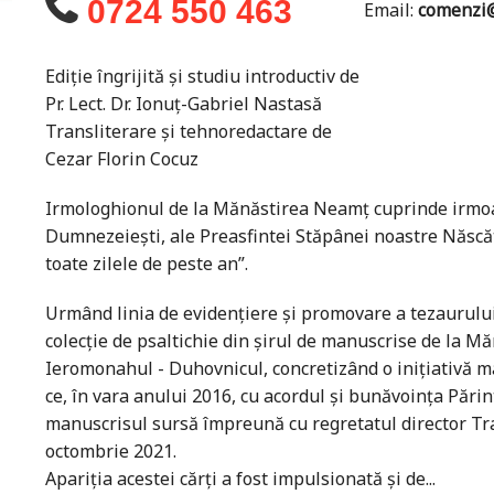
0724 550 463
Email:
comenzi@
Ediție îngrijită și studiu introductiv de
Pr. Lect. Dr. Ionuț-Gabriel Nastasă
Transliterare și tehnoredactare de
Cezar Florin Cocuz
Irmologhionul de la Mănăstirea Neamț cuprinde irmoase
Dumnezeiești, ale Preasfintei Stăpânei noastre Născăto
toate zilele de peste an”.
Urmând linia de evidențiere și promovare a tezaurulu
colecție de psaltichie din șirul de manuscrise de la 
Ieromonahul - Duhovnicul, concretizând o inițiativă ma
ce, în vara anului 2016, cu acordul și bunăvoința Părin
manuscrisul sursă împreună cu regretatul director Tr
octombrie 2021.
Apariția acestei cărți a fost impulsionată și de...