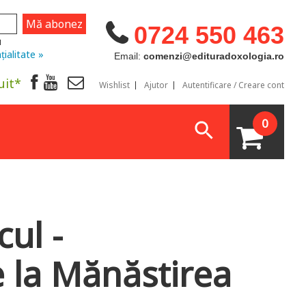
0724 550 463
u
țialitate »
Email:
comenzi@edituradoxologia.ro
uit*
Wishlist
Ajutor
Autentificare / Creare cont
0
ul -
 la Mănăstirea