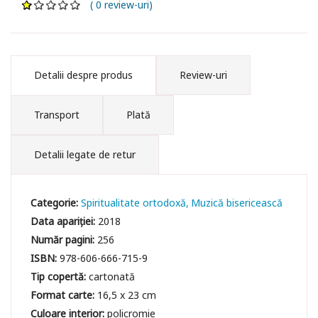
( 0 review-uri)
Detalii despre produs
Review-uri
Transport
Plată
Detalii legate de retur
Categorie:
Spiritualitate ortodoxă
Muzică bisericească
Data apariției:
2018
Număr pagini:
256
ISBN:
978-606-666-715-9
Tip copertă:
cartonată
Format carte:
16,5 x 23 cm
Culoare interior:
policromie