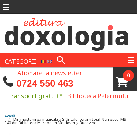
Mergi la conţinutul principal
CATEGORII
Abonare la newsletter
0
0724 550 463
Transport gratuit*
Biblioteca Pelerinului
Eşti aici
Acasă
Din moștenirea muzicală a Sfântului Ierarh Iosif Naniescu. MS
340 din Biblioteca Mitropoliei Moldovei și Bucovinei