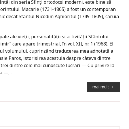
ntâi din seria Sfinți ortodocși moderni, este bine să
Corintului. Macarie (1731-1805) a fost un contemporan
ic decât Sfântul Nicodim Aghioritul (1749-1809), căruia
ale ale vieții, personalității și activității Sfântului
r” care apare trimestrial, în vol. XII, nr. 1 (1968). El
estul volumului, cuprinzând traducerea mea adnotată a
asie Paros, istorisirea acestuia despre câteva dintre
trei dintre cele mai cunoscute lucrări — Cu privire la
 —,...
mai mult
+