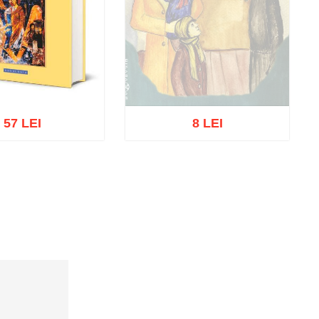
57 LEI
8 LEI
Stoc epuizat
ă în coș
Wishlist