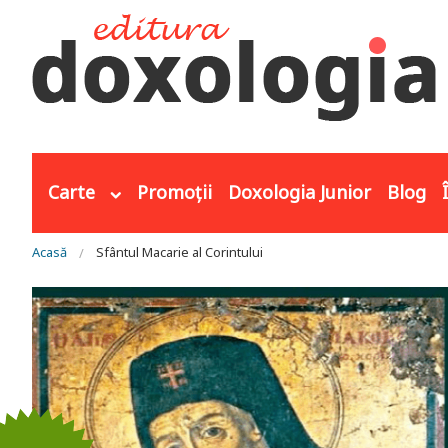
Mergi la conţinutul principal
Carte
Promoții
Doxologia Junior
Blog
Eşti aici
Acasă
Sfântul Macarie al Corintului