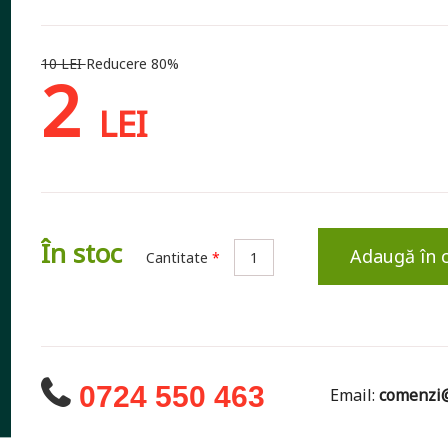
10 LEI
Reducere 80%
2
LEI
În stoc
Adaugă în 
Cantitate
*
0724 550 463
Email:
comenzi@