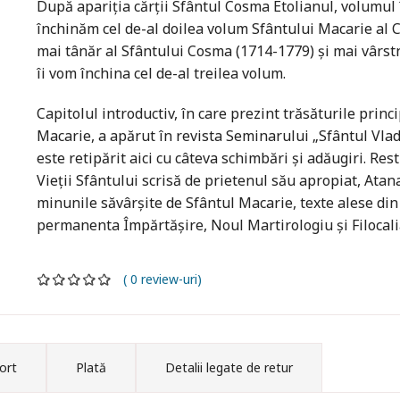
După apariția cărții Sfântul Cosma Etolianul, volumul î
închinăm cel de-al doilea volum Sfântului Macarie al 
mai tânăr al Sfântului Cosma (1714-1779) și mai vârstn
îi vom închina cel de-al treilea volum.
Capitolul introductiv, în care prezint trăsăturile princip
Macarie, a apărut în revista Seminarului „Sfântul Vladimi
este retipărit aici cu câteva schimbări și adăugiri. R
Vieții Sfântului scrisă de prietenul său apropiat, Atan
minunile săvârșite de Sfântul Macarie, texte alese din 
permanenta Împărtășire, Noul Martirologiu și Filocalia
( 0 review-uri)
ort
Plată
Detalii legate de retur