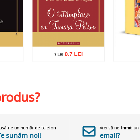
0.7 LEI
7 LEI
7 LEI
hlist
Adaugă în coș
Wishlist
Adaug
 produs?
asă-ne un număr de telefon
Vrei să ne trimiți un
Te sunăm noi!
email?