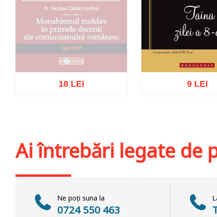
18 LEI
9 LEI
Stoc epuizat
Adaugă în coș
Wis
Ai întrebări legate de
Ne poți suna la
L
0724 550 463