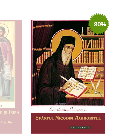
S
Adaugă în coș
Wishlist
-80%