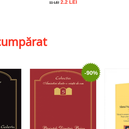
2.2 LEI
11 LEI
11 LEI
t
Adaugă în coș
Wishlist
i cumpărat
-90%