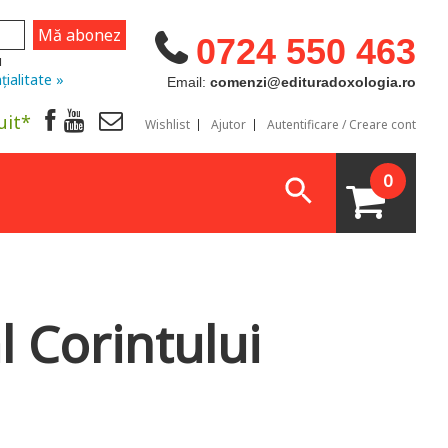
0724 550 463
u
țialitate »
Email:
comenzi@edituradoxologia.ro
uit*
Wishlist
Ajutor
Autentificare / Creare cont
0
l Corintului