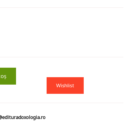
coș
Wishlist
edituradoxologia.ro